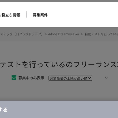
お役立ち情報
募集案件
ステック（旧クラウドテック）
>
Adobe Dreamweaver
>
自動テストを行ってい
ver 自動テストを行っているのフリーラ
募集中のみ表示
仕事は見つかりませんでした。
する