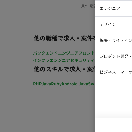
条件を変更するか、もう少
エンジニア
バックエン
デザイン
iOSエンジ
他の職種で求人・案件を探す
Webデザイ
インフラエ
編集・ライティ
テストエン
Webコーダ
グラフィッ
バックエンドエンジニア
フロントエンジニア
iOSエン
プロダクト開発
ラストレー
インフラエンジニア
セキュリティエンジニア
テストエ
編集者・翻
他のスキルで求人・案件を探す
Webディ
ビジネス・マーケ
クトマネー
マーケター
PHP
Java
Ruby
Android Java
Swift
開発ディレクショ
システムコ
コンサルタ
プロンプト