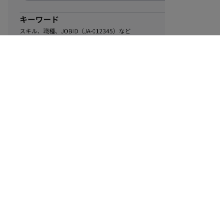
キーワード
スキル、職種、JOBID（JA-012345）など
0
該当するお仕事数
件
この条件で絞り込む
ル
利用規約
個人情報保護方針
サイトマップ