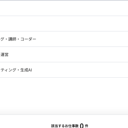
し広い条件設定で検索してみてください。
ドエンジニア
フロントエンジニア
ニア・Androidエンジニア
ゲームプログラマ・エンジニ
アートディレクター・クリエイ
ナー・UI/UXデザイナー
ンジニア
セキュリティエンジニア
ング・講師・コーダー
ター
ジニア・テクニカルサポート
AIエンジニア・機械学習エン
ー
Webライター
クデザイナー・CGデザイナー・イ
ジニア・Androidエンジニア
ゲームプログラマ・エンジニア
・運営
ター
ンジニア・テクニカルサポート
AIエンジニア・機械学習エンジニア
訳・その他ライター
レクター・プロデューサー・プロジェ
データアナリスト・データサ
ティング・生成AI
ジャー
・メディア運用
DX推進
ン
Unity
Objective-C
Python
ンサルタント・ITコンサルタント
ント・企画・セールス
採用・組織開発・制度設計
エンジニアリング
0
該当するお仕事数
件