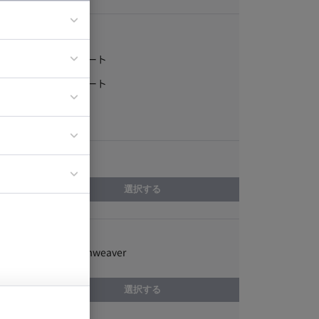
稼働形態
フルリモート
ア
一部リモート
ティブディレク
常駐
ジニア
エリア
イエンティスト
選択する
スキル
Adobe Dreamweaver
選択する