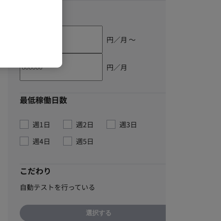
単価
円／月 〜
円／月
最低稼働日数
週1日
週2日
週3日
週4日
週5日
こだわり
自動テストを行っている
選択する