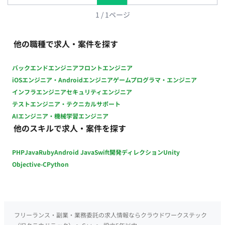
ラ・開発基盤構築】 ・Dockerを活用した開発環境整備 ・
Kubernetesを利用した環境構築・運用 ・Terraformを用いた
1
/
1
ページ
IaCの整備 ・CI/CD環境の改善 【品質向上・運用改善】 ・シス
テム監視環境の整備 ・ログ分析および障害対応 ・品質改善施策
他の職種で求人・案件を探す
の立案・実行 ・開発フローの改善提案 【技術選定・プロダクト
改善】 ・新技術の調査・検証 ・機能要件に応じた技術選定 ・
バックエンドエンジニア
フロントエンジニア
開発メンバーとの設計レビュー ・プロダクト改善提案 ■チーム
iOSエンジニア・Androidエンジニア
ゲームプログラマ・エンジニア
体制 ・開発組織：約10名規模 ・代表、開発責任者と近い距離で
インフラエンジニア
セキュリティエンジニア
開発を推進 ・少数精鋭のため、職種の垣根を超えて連携する環
テストエンジニア・テクニカルサポート
境 ・事業サイドとのコミュニケーション機会が多く、顧客の声
AIエンジニア・機械学習エンジニア
を直接プロダクトへ反映可能 ■開発環境 言語：Python、Go、C
他のスキルで求人・案件を探す
／C++、TypeScript フレームワーク：FastAPI、Flask、Gin、
gRPC、Next.js、Electron データベース：PostgreSQL、
PHP
Java
Ruby
Android Java
Swift
開発ディレクション
Unity
MySQL、SQLite、Redis インフラ／クラウド：Terraform、
Kubernetes、GCP／AWS／Azure コンテナ・仮想化：
Objective-C
Python
Docker、Docker Compose CI／CD：GitHub Actions 監視・エ
ラー監視：Prometheus、Sentry、Cloud Monitoring、Cloud
Logging、Azure Monitor、Azure Log Analytics ソースコード
管理：GitHub プロジェクト管理：GitHub、Notion、Google
フリーランス・副業・業務委託の求人情報ならクラウドワークステック
Workspace 情報共有ツール：GitHub、Notion、Slack、Miro、