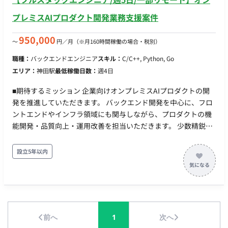
プレミスAIプロダクト開発業務支援案件
950,000
〜
円／月
（※月160時間稼働の場合・税別）
職種：
バックエンドエンジニア
スキル：
C/C++, Python, Go
エリア：
神田駅
最低稼働日数：
週4日
■期待するミッション 企業向けオンプレミスAIプロダクトの開
発を推進していただきます。 バックエンド開発を中心に、フロ
ントエンドやインフラ領域にも関与しながら、プロダクトの機
能開発・品質向上・運用改善を担当いただきます。 少数精鋭の
開発組織のため、単なる実装だけでなく、要件整理や技術選定
など上流工程にも携わり、事業成長を支える中核エンジニアと
設立5年以内
してご活躍いただくことを期待しています。 ■業務内容・担当
工程 【AIプロダクトのバックエンド開発】 ・Pythonを用いた
API開発 ・バックエンドアーキテクチャの設計・実装 ・データ
処理基盤の開発 ・パフォーマンス改善およびチューニング 【フ
ルスタック開発】 ・Next.jsを用いたフロントエンド開発 ・バ
前へ
1
次へ
ックエンドとの連携実装 ・UI/UX改善に伴う機能追加 【インフ