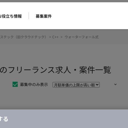
お役立ち情報
募集案件
ステック（旧クラウドテック）
>
C++
>
ウォーターフォール式
ル式のフリーランス求人・案件一覧
募集中のみ表示
仕事は見つかりませんでした。
する