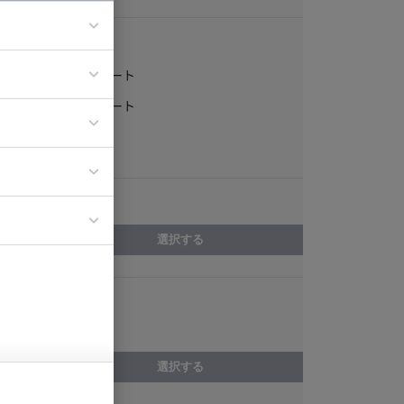
稼働形態
フルリモート
ア
一部リモート
ティブディレク
常駐
ジニア
エリア
イエンティスト
選択する
スキル
C++
選択する