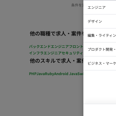
条件を変更するか、もう少
エンジニア
バックエン
デザイン
iOSエンジ
他の職種で求人・案件を探す
Webデザイ
インフラエ
編集・ライティ
テストエン
Webコーダ
グラフィッ
バックエンドエンジニア
フロントエンジニア
iOSエン
プロダクト開発
ラストレー
インフラエンジニア
セキュリティエンジニア
テストエ
編集者・翻
他のスキルで求人・案件を探す
Webディ
ビジネス・マーケ
クトマネー
マーケター
PHP
Java
Ruby
Android Java
Swift
開発ディレクショ
システムコ
コンサルタ
プロンプト