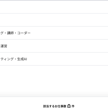
し広い条件設定で検索してみてください。
ドエンジニア
フロントエンジニア
ニア・Androidエンジニア
ゲームプログラマ・エンジニ
アートディレクター・クリエイ
ナー・UI/UXデザイナー
ンジニア
セキュリティエンジニア
ング・講師・コーダー
ター
ジニア・テクニカルサポート
AIエンジニア・機械学習エン
ー
Webライター
クデザイナー・CGデザイナー・イ
ジニア・Androidエンジニア
ゲームプログラマ・エンジニア
・運営
ター
ンジニア・テクニカルサポート
AIエンジニア・機械学習エンジニア
訳・その他ライター
レクター・プロデューサー・プロジェ
データアナリスト・データサ
ティング・生成AI
ジャー
・メディア運用
DX推進
ン
Unity
Objective-C
Python
ンサルタント・ITコンサルタント
ント・企画・セールス
採用・組織開発・制度設計
エンジニアリング
0
該当するお仕事数
件