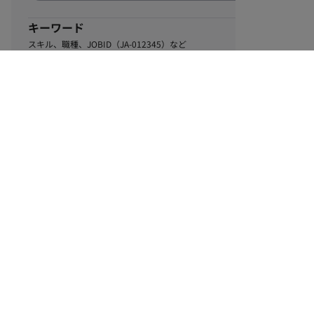
キーワード
スキル、職種、JOBID（JA-012345）など
0
該当するお仕事数
件
この条件で絞り込む
ル
利用規約
個人情報保護方針
サイトマップ