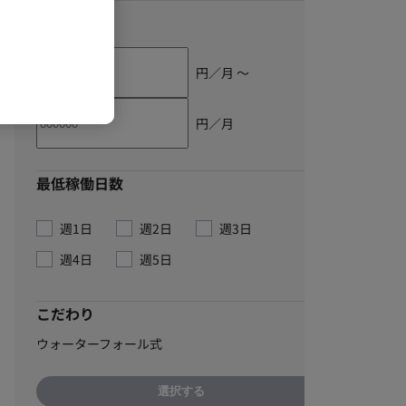
単価
円／月 〜
円／月
最低稼働日数
週1日
週2日
週3日
週4日
週5日
こだわり
ウォーターフォール式
選択する