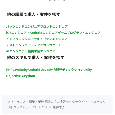
他の職種で求人・案件を探す
バックエンドエンジニア
フロントエンジニア
iOSエンジニア・Androidエンジニア
ゲームプログラマ・エンジニア
インフラエンジニア
セキュリティエンジニア
テストエンジニア・テクニカルサポート
AIエンジニア・機械学習エンジニア
他のスキルで求人・案件を探す
PHP
Java
Ruby
Android Java
Swift
開発ディレクション
Unity
Objective-C
Python
フリーランス・副業・業務委託の求人情報ならクラウドワークステック
（旧クラウドテック）
>
C++
>
急募求人