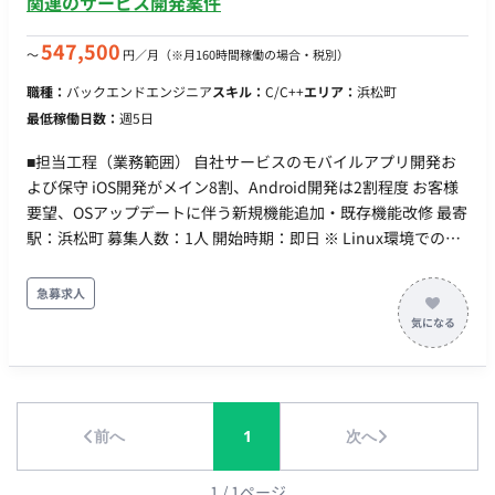
関連のサービス開発案件
547,500
〜
円／月
（※月160時間稼働の場合・税別）
職種：
バックエンドエンジニア
スキル：
C/C++
エリア：
浜松町
最低稼働日数：
週5日
■担当工程（業務範囲） 自社サービスのモバイルアプリ開発お
よび保守 iOS開発がメイン8割、Android開発は2割程度 お客様
要望、OSアップデートに伴う新規機能追加・既存機能改修 最寄
駅：浜松町 募集人数：1人 開始時期：即日 ※ Linux環境での開
発経験のみでは不可 稼働時間： 9:30-18:30 選考フロー：書類選
考→クライアント面接 1/2面談が入る可能性あり。 リモー
急募求人
ト： フルリモート不可 ※週3日以上出社、2日程度在宅(リモー
ト)
前へ
1
次へ
1
/
1
ページ