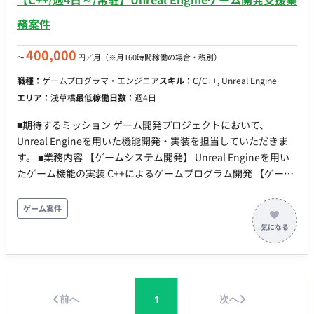
務案件
400,000
〜
円／月
（※月160時間稼働の場合・税別）
職種：
ゲームプログラマ・エンジニア
スキル：
C/C++, Unreal Engine
エリア：
浅草橋
最低稼働日数：
週4日
■期待するミッション ゲーム開発プロジェクトにおいて、
Unreal Engineを用いた機能開発・実装を担当していただきま
す。 ■業務内容 【ゲームシステム開発】 Unreal Engineを用い
たゲーム機能の実装 C++によるゲームプログラム開発 【ゲーム
開発】 コンシューマーゲーム開発 チームメンバーとの連携によ
る開発業務 ■働き方 稼働量：週5日 リモート稼働：不可 勤務
ゲーム案件
地：東京都（優先）※静岡・札幌拠点あり 本社：浅草橋駅
前へ
1
次へ