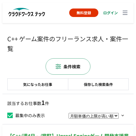
無料登録
ログイン
C++ ゲーム案件のフリーランス求人・案件一
覧
条件検索
気になったお仕事
保存した検索条件
1
該当するお仕事数
件
募集中のみ表示
【C++/週4日～/常駐】Unreal Engineゲーム開発支援業