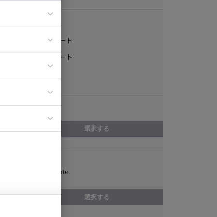
稼働形態
フルリモート
ア
一部リモート
ティブディレク
常駐
ジニア
エリア
イエンティスト
選択する
スキル
Adobe Animate
選択する