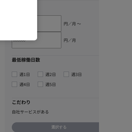
単価
円／月 〜
円／月
最低稼働日数
週1日
週2日
週3日
週4日
週5日
こだわり
自社サービスがある
選択する