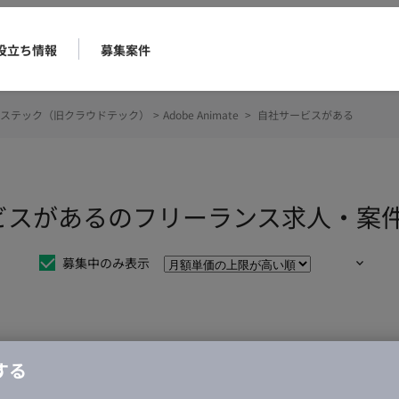
役立ち情報
募集案件
ステック（旧クラウドテック）
>
Adobe Animate
>
自社サービスがある
自社サービスがあるのフリーランス求人・案
募集中のみ表示
仕事は見つかりませんでした。
する