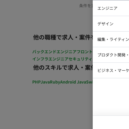
条件を変更するか、もう少
エンジニア
バックエン
デザイン
iOSエンジ
他の職種で求人・案件を探す
Webデザイ
インフラエ
編集・ライティ
テストエン
Webコーダ
グラフィッ
バックエンドエンジニア
フロントエンジニア
iOSエン
プロダクト開発
ラストレー
インフラエンジニア
セキュリティエンジニア
テストエ
編集者・翻
他のスキルで求人・案件を探す
Webディ
ビジネス・マーケ
クトマネー
マーケター
PHP
Java
Ruby
Android Java
Swift
開発ディレクショ
システムコ
コンサルタ
プロンプト