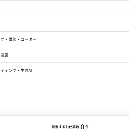
し広い条件設定で検索してみてください。
ドエンジニア
フロントエンジニア
ニア・Androidエンジニア
ゲームプログラマ・エンジニ
アートディレクター・クリエイ
ナー・UI/UXデザイナー
ンジニア
セキュリティエンジニア
ング・講師・コーダー
ター
ジニア・テクニカルサポート
AIエンジニア・機械学習エン
ー
Webライター
クデザイナー・CGデザイナー・イ
ジニア・Androidエンジニア
ゲームプログラマ・エンジニア
・運営
ター
ンジニア・テクニカルサポート
AIエンジニア・機械学習エンジニア
訳・その他ライター
レクター・プロデューサー・プロジェ
データアナリスト・データサ
ティング・生成AI
ジャー
・メディア運用
DX推進
ン
Unity
Objective-C
Python
ンサルタント・ITコンサルタント
ント・企画・セールス
採用・組織開発・制度設計
エンジニアリング
0
該当するお仕事数
件