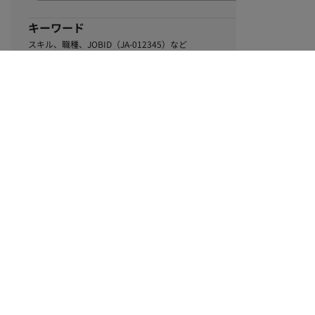
キーワード
スキル、職種、JOBID（JA-012345）など
0
該当するお仕事数
件
この条件で絞り込む
ル
利用規約
個人情報保護方針
サイトマップ