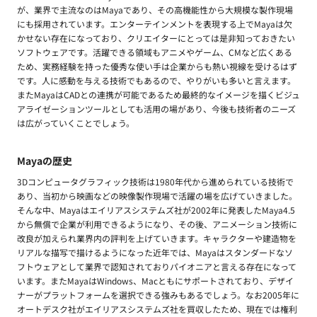
が、業界で主流なのはMayaであり、その高機能性から大規模な製作現場
にも採用されています。エンターテインメントを表現する上でMayaは欠
かせない存在になっており、クリエイターにとっては是非知っておきたい
ソフトウェアです。活躍できる領域もアニメやゲーム、CMなど広くある
ため、実務経験を持った優秀な使い手は企業からも熱い視線を受けるはず
です。人に感動を与える技術でもあるので、やりがいも多いと言えます。
またMayaはCADとの連携が可能であるため最終的なイメージを描くビジュ
アライゼーションツールとしても活用の場があり、今後も技術者のニーズ
は広がっていくことでしょう。
Mayaの歴史
3Dコンピュータグラフィック技術は1980年代から進められている技術で
あり、当初から映画などの映像製作現場で活躍の場を広げていきました。
そんな中、Mayaはエイリアスシステムズ社が2002年に発表したMaya4.5
から無償で企業が利用できるようになり、その後、アニメーション技術に
改良が加えられ業界内の評判を上げていきます。キャラクターや建造物を
リアルな描写で描けるようになった近年では、Mayaはスタンダードなソ
フトウェアとして業界で認知されておりパイオニアと言える存在になって
います。またMayaはWindows、Macともにサポートされており、デザイ
ナーがプラットフォームを選択できる強みもあるでしょう。なお2005年に
オートデスク社がエイリアスシステムズ社を買収したため、現在では権利