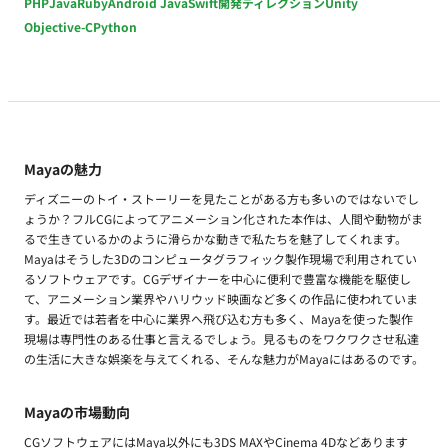
PHP
Java
Ruby
Android Java
Swift
開発ディレクション
Unity
Objective-C
Python
Mayaの魅力
ディズニーのトイ・ストーリーを見たことがある方も多いのではないでし
ょうか？フルCGによってアニメーション化された本作は、人間や動物がま
るで生きているかのように滑らかな動きで私たちを魅了してくれます。
Mayaはそうした3Dのコンピュータグラフィック製作現場で利用されてい
るソフトウェアです。CGデザイナーを中心に便利で豊富な機能を駆使し
て、アニメーション業界やハリウッド映画など多くの作品に使われていま
す。最近では若者を中心に業界へ飛び込む方も多く、Mayaを使った製作
現場は専門性のある仕事と言えるでしょう。見るものをワクワクさせ私達
の生活に大きな娯楽を与えてくれる、そんな魅力がMayaにはあるのです。
Mayaの市場動向
CGソフトウェアにはMaya以外にも3DS MAXやCinema 4Dなどあります