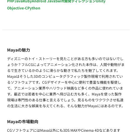
PHP
Java
Ruby
Android Java
Swift
開発ディレクション
Unity
Objective-C
Python
Mayaの魅力
ディズニーのトイ・ストーリーを見たことがある方も多いのではないでし
ょうか？フルCGによってアニメーション化された本作は、人間や動物がま
るで生きているかのように滑らかな動きで私たちを魅了してくれます。
Mayaはそうした3Dのコンピュータグラフィック製作現場で利用されてい
るソフトウェアです。CGデザイナーを中心に便利で豊富な機能を駆使し
て、アニメーション業界やハリウッド映画など多くの作品に使われていま
す。最近では若者を中心に業界へ飛び込む方も多く、Mayaを使った製作
現場は専門性のある仕事と言えるでしょう。見るものをワクワクさせ私達
の生活に大きな娯楽を与えてくれる、そんな魅力がMayaにはあるのです。
Mayaの市場動向
CGソフトウェアにはMaya以外にも3DS MAXやCinema 4Dなどあります