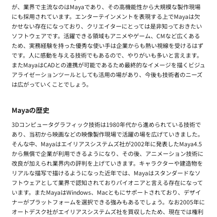
が、業界で主流なのはMayaであり、その高機能性から大規模な製作現場
にも採用されています。エンターテインメントを表現する上でMayaは欠
かせない存在になっており、クリエイターにとっては是非知っておきたい
ソフトウェアです。活躍できる領域もアニメやゲーム、CMなど広くある
ため、実務経験を持った優秀な使い手は企業からも熱い視線を受けるはず
です。人に感動を与える技術でもあるので、やりがいも多いと言えます。
またMayaはCADとの連携が可能であるため最終的なイメージを描くビジュ
アライゼーションツールとしても活用の場があり、今後も技術者のニーズ
は広がっていくことでしょう。
Mayaの歴史
3Dコンピュータグラフィック技術は1980年代から進められている技術で
あり、当初から映画などの映像製作現場で活躍の場を広げていきました。
そんな中、Mayaはエイリアスシステムズ社が2002年に発表したMaya4.5
から無償で企業が利用できるようになり、その後、アニメーション技術に
改良が加えられ業界内の評判を上げていきます。キャラクターや建造物を
リアルな描写で描けるようになった近年では、Mayaはスタンダードなソ
フトウェアとして業界で認知されておりパイオニアと言える存在になって
います。またMayaはWindows、Macともにサポートされており、デザイ
ナーがプラットフォームを選択できる強みもあるでしょう。なお2005年に
オートデスク社がエイリアスシステムズ社を買収したため、現在では権利