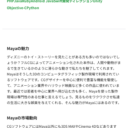
PHP
Java
Ruby
Android Java
Swift
開発ディレクション
Unity
Objective-C
Python
Mayaの魅力
ディズニーのトイ・ストーリーを見たことがある方も多いのではないでし
ょうか？フルCGによってアニメーション化された本作は、人間や動物がま
るで生きているかのように滑らかな動きで私たちを魅了してくれます。
Mayaはそうした3Dのコンピュータグラフィック製作現場で利用されてい
るソフトウェアです。CGデザイナーを中心に便利で豊富な機能を駆使し
て、アニメーション業界やハリウッド映画など多くの作品に使われていま
す。最近では若者を中心に業界へ飛び込む方も多く、Mayaを使った製作
現場は専門性のある仕事と言えるでしょう。見るものをワクワクさせ私達
の生活に大きな娯楽を与えてくれる、そんな魅力がMayaにはあるのです。
Mayaの市場動向
CGソフトウェアにはMaya以外にも3DS MAXやCinema 4Dなどあります