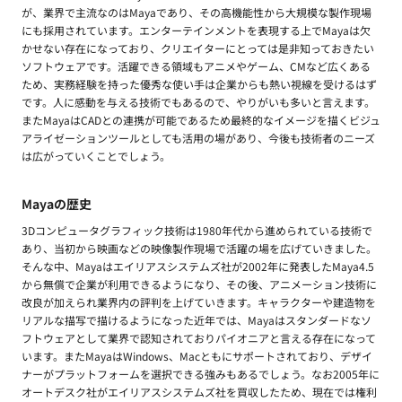
が、業界で主流なのはMayaであり、その高機能性から大規模な製作現場
にも採用されています。エンターテインメントを表現する上でMayaは欠
かせない存在になっており、クリエイターにとっては是非知っておきたい
ソフトウェアです。活躍できる領域もアニメやゲーム、CMなど広くある
ため、実務経験を持った優秀な使い手は企業からも熱い視線を受けるはず
です。人に感動を与える技術でもあるので、やりがいも多いと言えます。
またMayaはCADとの連携が可能であるため最終的なイメージを描くビジュ
アライゼーションツールとしても活用の場があり、今後も技術者のニーズ
は広がっていくことでしょう。
Mayaの歴史
3Dコンピュータグラフィック技術は1980年代から進められている技術で
あり、当初から映画などの映像製作現場で活躍の場を広げていきました。
そんな中、Mayaはエイリアスシステムズ社が2002年に発表したMaya4.5
から無償で企業が利用できるようになり、その後、アニメーション技術に
改良が加えられ業界内の評判を上げていきます。キャラクターや建造物を
リアルな描写で描けるようになった近年では、Mayaはスタンダードなソ
フトウェアとして業界で認知されておりパイオニアと言える存在になって
います。またMayaはWindows、Macともにサポートされており、デザイ
ナーがプラットフォームを選択できる強みもあるでしょう。なお2005年に
オートデスク社がエイリアスシステムズ社を買収したため、現在では権利