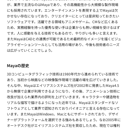
が、業界で主流なのはMayaであり、その高機能性から大規模な製作現場
にも採用されています。エンターテインメントを表現する上でMayaは欠
かせない存在になっており、クリエイターにとっては是非知っておきたい
ソフトウェアです。活躍できる領域もアニメやゲーム、CMなど広くある
ため、実務経験を持った優秀な使い手は企業からも熱い視線を受けるはず
です。人に感動を与える技術でもあるので、やりがいも多いと言えます。
またMayaはCADとの連携が可能であるため最終的なイメージを描くビジュ
アライゼーションツールとしても活用の場があり、今後も技術者のニーズ
は広がっていくことでしょう。
Mayaの歴史
3Dコンピュータグラフィック技術は1980年代から進められている技術で
あり、当初から映画などの映像製作現場で活躍の場を広げていきました。
そんな中、Mayaはエイリアスシステムズ社が2002年に発表したMaya4.5
から無償で企業が利用できるようになり、その後、アニメーション技術に
改良が加えられ業界内の評判を上げていきます。キャラクターや建造物を
リアルな描写で描けるようになった近年では、Mayaはスタンダードなソ
フトウェアとして業界で認知されておりパイオニアと言える存在になって
います。またMayaはWindows、Macともにサポートされており、デザイ
ナーがプラットフォームを選択できる強みもあるでしょう。なお2005年に
オートデスク社がエイリアスシステムズ社を買収したため、現在では権利