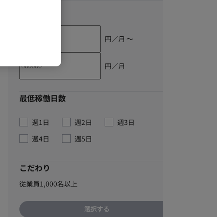
単価
円／月 〜
円／月
最低稼働日数
週1日
週2日
週3日
週4日
週5日
こだわり
従業員1,000名以上
選択する