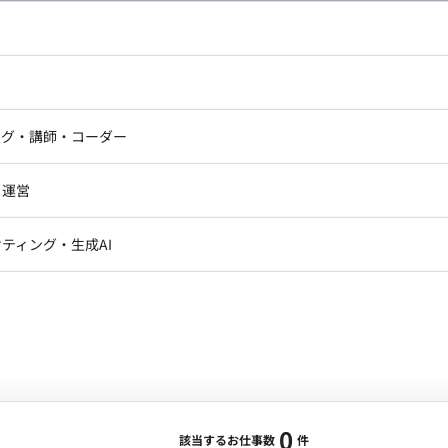
し広い条件設定で検索してみてください。
ドエンジニア
フロントエンジニア
ニア・Androidエンジニア
ゲームプログラマ・エンジニ
アートディレクター・クリエイ
ナー・UI/UXデザイナー
ンジニア
セキュリティエンジニア
ング・講師・コーダー
ター
ジニア・テクニカルサポート
AIエンジニア・機械学習エン
ー
Webライター
クデザイナー・CGデザイナー・イ
ジニア・Androidエンジニア
ゲームプログラマ・エンジニア
・運営
ター
ンジニア・テクニカルサポート
AIエンジニア・機械学習エンジニア
訳・その他ライター
レクター・プロデューサー・プロジェ
データアナリスト・データサ
ティング・生成AI
ジャー
・メディア運用
DX推進
ン
Unity
Objective-C
Python
ンサルタント・ITコンサルタント
ント・企画・セールス
採用・組織開発・制度設計
エンジニアリング
0
該当するお仕事数
件