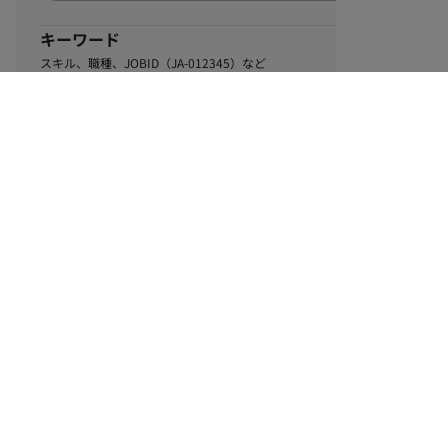
キーワード
スキル、職種、JOBID（JA-012345）など
0
該当するお仕事数
件
この条件で絞り込む
ル
利用規約
個人情報保護方針
サイトマップ