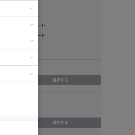
稼働形態
フルリモート
ア
一部リモート
ティブディレク
常駐
ジニア
エリア
イエンティスト
選択する
スキル
3ds Max
選択する