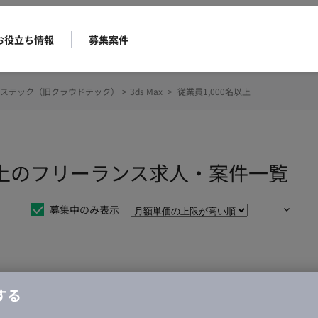
お役立ち情報
募集案件
ステック（旧クラウドテック）
>
3ds Max
>
従業員1,000名以上
00名以上のフリーランス求人・案件一覧
募集中のみ表示
仕事は見つかりませんでした。
する