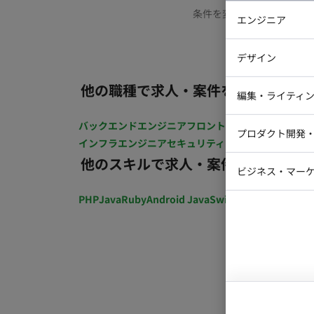
条件を変更するか、もう少
エンジニア
バックエン
デザイン
iOSエンジ
他の職種で求人・案件を探す
Webデザイ
インフラエ
編集・ライティ
テストエン
Webコーダ
グラフィッ
バックエンドエンジニア
フロントエンジニア
iOSエン
プロダクト開発
ラストレー
インフラエンジニア
セキュリティエンジニア
テストエ
編集者・翻
他のスキルで求人・案件を探す
Webディ
ビジネス・マーケ
クトマネー
マーケター
PHP
Java
Ruby
Android Java
Swift
開発ディレクショ
システムコ
コンサルタ
プロンプト