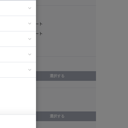
稼働形態
フルリモート
ア
一部リモート
ティブディレク
常駐
ジニア
エリア
イエンティスト
選択する
スキル
3ds Max
選択する