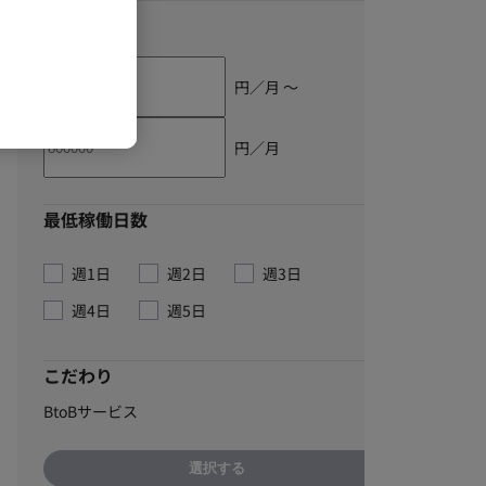
単価
円／月 〜
円／月
最低稼働日数
週1日
週2日
週3日
週4日
週5日
こだわり
BtoBサービス
選択する