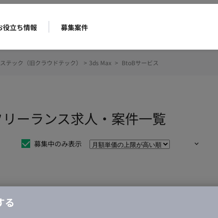
お役立ち情報
募集案件
ステック（旧クラウドテック）
>
3ds Max
>
BtoBサービス
ビスのフリーランス求人・案件一覧
募集中のみ表示
仕事は見つかりませんでした。
する