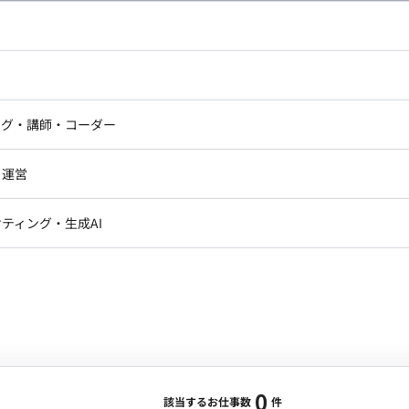
し広い条件設定で検索してみてください。
ドエンジニア
フロントエンジニア
ニア・Androidエンジニア
ゲームプログラマ・エンジニ
アートディレクター・クリエイ
ナー・UI/UXデザイナー
ンジニア
セキュリティエンジニア
ング・講師・コーダー
ター
ジニア・テクニカルサポート
AIエンジニア・機械学習エン
ー
Webライター
クデザイナー・CGデザイナー・イ
ジニア・Androidエンジニア
ゲームプログラマ・エンジニア
・運営
ター
ンジニア・テクニカルサポート
AIエンジニア・機械学習エンジニア
訳・その他ライター
レクター・プロデューサー・プロジェ
データアナリスト・データサ
ティング・生成AI
ジャー
・メディア運用
DX推進
ン
Unity
Objective-C
Python
ンサルタント・ITコンサルタント
ント・企画・セールス
採用・組織開発・制度設計
エンジニアリング
0
該当するお仕事数
件