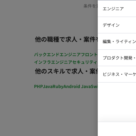
条件を変更するか、もう少
エンジニア
バックエン
デザイン
iOSエンジ
他の職種で求人・案件を探す
Webデザイ
インフラエ
編集・ライティ
テストエン
Webコーダ
グラフィッ
バックエンドエンジニア
フロントエンジニア
iOSエン
プロダクト開発
ラストレー
インフラエンジニア
セキュリティエンジニア
テストエ
編集者・翻
他のスキルで求人・案件を探す
Webディ
ビジネス・マーケ
クトマネー
マーケター
PHP
Java
Ruby
Android Java
Swift
開発ディレクショ
システムコ
コンサルタ
プロンプト