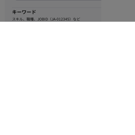
キーワード
スキル、職種、JOBID（JA-012345）など
0
該当するお仕事数
件
この条件で絞り込む
ル
利用規約
個人情報保護方針
サイトマップ