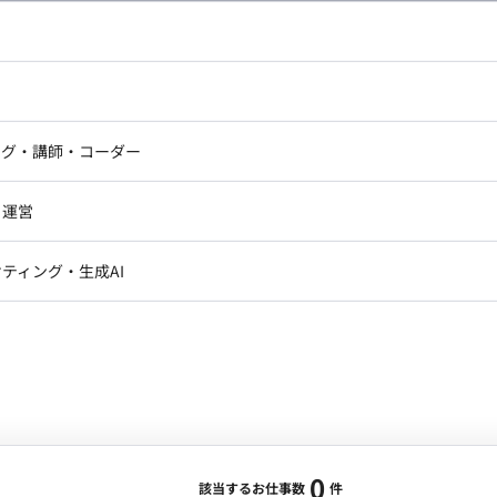
し広い条件設定で検索してみてください。
ドエンジニア
フロントエンジニア
ニア・Androidエンジニア
ゲームプログラマ・エンジニ
アートディレクター・クリエイ
ナー・UI/UXデザイナー
ンジニア
セキュリティエンジニア
ング・講師・コーダー
ター
ジニア・テクニカルサポート
AIエンジニア・機械学習エン
ー
Webライター
クデザイナー・CGデザイナー・イ
ジニア・Androidエンジニア
ゲームプログラマ・エンジニア
・運営
ター
ンジニア・テクニカルサポート
AIエンジニア・機械学習エンジニア
訳・その他ライター
レクター・プロデューサー・プロジェ
データアナリスト・データサ
ティング・生成AI
ジャー
・メディア運用
DX推進
ン
Unity
Objective-C
Python
ンサルタント・ITコンサルタント
ント・企画・セールス
採用・組織開発・制度設計
エンジニアリング
0
該当するお仕事数
件