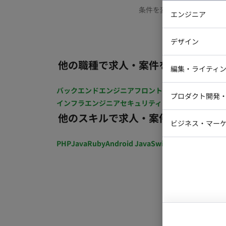
条件を変更するか、もう少
エンジニア
バックエン
デザイン
iOSエンジ
他の職種で求人・案件を探す
Webデザイ
インフラエ
編集・ライティ
テストエン
Webコーダ
グラフィッ
バックエンドエンジニア
フロントエンジニア
iOSエン
プロダクト開発
ラストレー
インフラエンジニア
セキュリティエンジニア
テストエ
編集者・翻
他のスキルで求人・案件を探す
Webディ
ビジネス・マーケ
クトマネー
マーケター
PHP
Java
Ruby
Android Java
Swift
開発ディレクショ
システムコ
コンサルタ
プロンプト