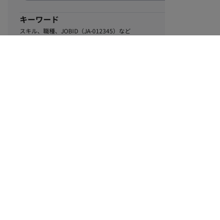
キーワード
スキル、職種、JOBID（JA-012345）など
0
該当するお仕事数
件
この条件で絞り込む
ル
利用規約
個人情報保護方針
サイトマップ