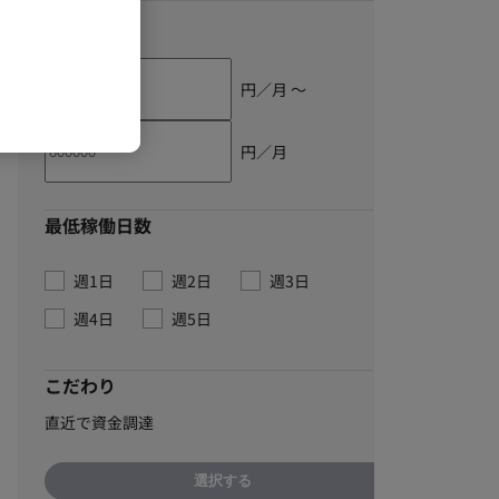
単価
円／月 〜
円／月
最低稼働日数
週1日
週2日
週3日
週4日
週5日
こだわり
直近で資金調達
選択する