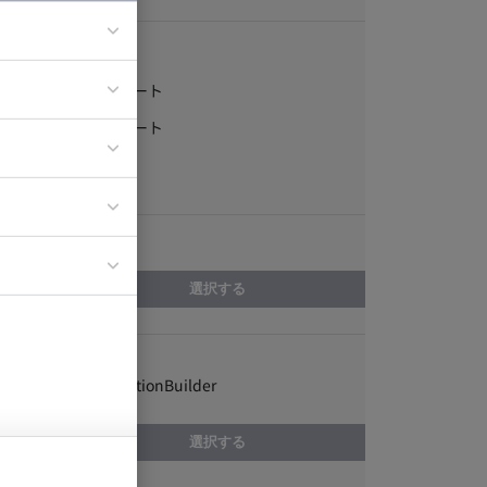
稼働形態
フルリモート
ア
一部リモート
ティブディレク
常駐
ジニア
エリア
イエンティスト
選択する
スキル
Autodesk MotionBuilder
選択する