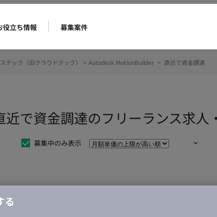
お役立ち情報
募集案件
ステック（旧クラウドテック）
>
Autodesk MotionBuilder
>
直近で資金調達
uilder 直近で資金調達のフリーランス
募集中のみ表示
仕事は見つかりませんでした。
する