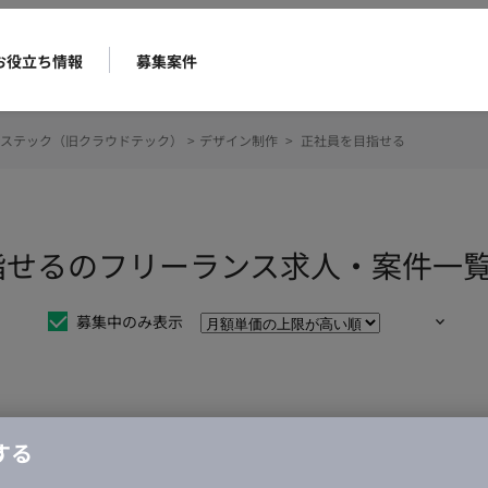
お役立ち情報
募集案件
ステック（旧クラウドテック）
>
デザイン制作
>
正社員を目指せる
指せるのフリーランス求人・案件一
募集中のみ表示
仕事は見つかりませんでした。
する