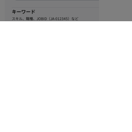
キーワード
スキル、職種、JOBID（JA-012345）など
0
該当するお仕事数
件
この条件で絞り込む
ル
利用規約
個人情報保護方針
サイトマップ