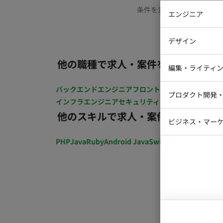
条件を変更するか、もう少
エンジニア
バックエン
デザイン
iOSエンジ
他の職種で求人・案件を探す
Webデザイ
インフラエ
編集・ライティ
テストエン
Webコーダ
グラフィッ
バックエンドエンジニア
フロントエンジニア
iOSエン
プロダクト開発
ラストレー
インフラエンジニア
セキュリティエンジニア
テストエ
編集者・翻
他のスキルで求人・案件を探す
Webディ
ビジネス・マーケ
クトマネー
マーケター
PHP
Java
Ruby
Android Java
Swift
開発ディレクショ
システムコ
コンサルタ
プロンプト