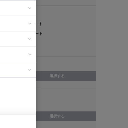
稼働形態
フルリモート
ア
一部リモート
ティブディレク
常駐
ジニア
エリア
イエンティスト
選択する
スキル
デザイン制作
選択する