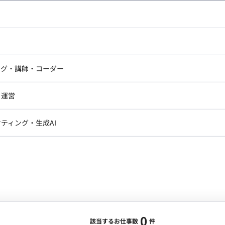
し広い条件設定で検索してみてください。
ドエンジニア
フロントエンジニア
ニア・Androidエンジニア
ゲームプログラマ・エンジニ
アートディレクター・クリエイ
ナー・UI/UXデザイナー
ンジニア
セキュリティエンジニア
ング・講師・コーダー
ター
ジニア・テクニカルサポート
AIエンジニア・機械学習エン
ー
Webライター
クデザイナー・CGデザイナー・イ
ジニア・Androidエンジニア
ゲームプログラマ・エンジニア
・運営
ター
ンジニア・テクニカルサポート
AIエンジニア・機械学習エンジニア
訳・その他ライター
レクター・プロデューサー・プロジェ
データアナリスト・データサ
ティング・生成AI
ジャー
・メディア運用
DX推進
ン
Unity
Objective-C
Python
ンサルタント・ITコンサルタント
ント・企画・セールス
採用・組織開発・制度設計
エンジニアリング
0
該当するお仕事数
件