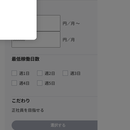
単価
円／月 〜
円／月
最低稼働日数
週1日
週2日
週3日
週4日
週5日
こだわり
正社員を目指せる
選択する