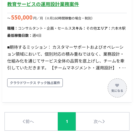
Google、Xなどの各種広告クリエイティブの企画およびデザイ
教育サービスの運用設計業務案件
ン制作 ・訴求軸やターゲット別のバナーバリエーション派生制
作 ・広告運用担当者やマーケティングチームと連携し、配信結
550,000
〜
円／月
（※月160時間稼働の場合・税別）
果のフィードバックを次回制作へ反映 ・ChatGPTや
職種：
コンサルタント・企画・セールス
スキル：
その他
エリア：
六本木駅
Midjourney等の生成AIツールを活用したデザイン制作、素材生
最低稼働日数：
週4日
成の効率化 ■開発環境： ・プログラミング言語・FW・DB・イ
ンフラ：Figma, Photoshop, Illustrator, ChatGPT, Claude,
■期待するミッション： カスタマーサポートおよびオペレーシ
Midjourney, Adobe Firefly (※コーディングが発生する場合は
ョン領域において、個別対応の積み重ねではなく、業務設計・
HTML, CSS) ・稼働量：週３～４日（月80h〜120h程度想定）
仕組み化を通じてサービス全体の品質を底上げし、チームを牽
引していただきます。 【チームマネジメント・運用設計】 ・メ
ンバーの業務分担・シフト設計・進捗管理 ・業務マニュアル・
対応手順書の整備、品質基準の設定 ・応答時間・解決率・チー
クラウドワークス テック独占案件
ム稼働率などの数値モニタリングと業務改善 ・カスタマーサポ
ート業務（一部プレイング） 【会員からの問い合わせ対応】 ・
領収書発行・退会処理・返金対応・メールアドレス変更等の各
種申請対応 ・学習サービス内のAIチューター不具合の受付・社
内エンジニアへの連携 ・オペレーション業務 【教材コンテンツ
前へ
1
次へ
の学習管理システムへの入稿】 ・講師の契約書作成・シフト調
整 ・会員管理システムへの登録作業・サーバー関連エラーの一