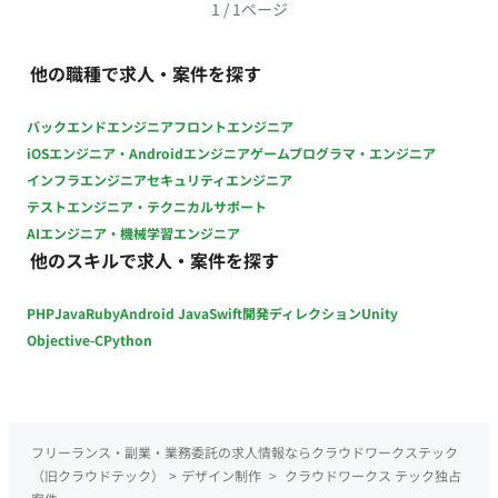
次対応 ・イベント関連オペレーション 【ユーザーへの事前案
1
/
1
ページ
内】 ・申込フォームおよびワークフローの管理 ・オンラインイ
ベントの当日立ち合い 稼働量：週25〜35時間程度（週3〜5日
他の職種で求人・案件を探す
相当）
バックエンドエンジニア
フロントエンジニア
iOSエンジニア・Androidエンジニア
ゲームプログラマ・エンジニア
インフラエンジニア
セキュリティエンジニア
テストエンジニア・テクニカルサポート
AIエンジニア・機械学習エンジニア
他のスキルで求人・案件を探す
PHP
Java
Ruby
Android Java
Swift
開発ディレクション
Unity
Objective-C
Python
フリーランス・副業・業務委託の求人情報ならクラウドワークステック
（旧クラウドテック）
>
デザイン制作
>
クラウドワークス テック独占