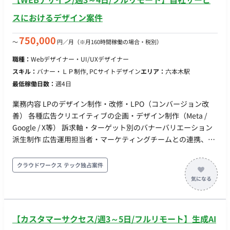
スにおけるデザイン案件
750,000
〜
円／月
（※月160時間稼働の場合・税別）
職種：
Webデザイナー・UI/UXデザイナー
スキル：
バナー・ＬＰ制作, PCサイトデザイン
エリア：
六本木駅
最低稼働日数：
週4日
業務内容 LPのデザイン制作・改修・LPO（コンバージョン改
善） 各種広告クリエイティブの企画・デザイン制作（Meta /
Google / X等） 訴求軸・ターゲット別のバナーバリエーション
派生制作 広告運用担当者・マーケティングチームとの連携、配
信結果のフィードバックを次回制作へ反映 生成AIを活用したデ
ザイン制作・素材生成の効率化 ■期待するミッション： 「かっ
クラウドワークス テック独占案件
こいい」だけではなく、配信結果や数値指標に基づいた「コン
バージョン（CV）するデザイン」を追求し、スピードと品質を
両立しながらプロダクトのグロースに貢献していただきます。
■業務内容・担当工程： 【設計・実装】 ・LPのデザイン制作、
【カスタマーサクセス/週3～5日/フルリモート】生成AI
改修、およびLPO（コンバージョン率最適化） ・Meta、