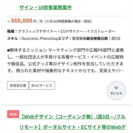
クアップを作成します。 OS： Windows / Mac ※選択可 制
ザイン・UI改善業務案件
作ツール： Adobe（Xd,Photoshop,Illustrator）,Figma デー
タ管理： Adobe CC, Googleドライブ コミュニケーションツ
560,000
〜
円／月
（※月160時間稼働の場合・税別）
ール： chatwork, google Meet
職種：
グラフィックデザイナー・CGデザイナー・イラストレーター
スキル：
Illustrator, Photoshop
エリア：
御堂筋線
最低稼働日数：
週3日
■期待するミッション マーケティング部門や広報PR部門と連携
し、一般社団法人が手掛ける各種サービス・イベントの広報物
や販促品、公式グッズ等のデザイン制作を担当していただきま
す。 限られた素材や抽象的なテキストからでも、見栄えやバラ
ンス、視覚的なメリハリを工夫し、受け手に伝わる質の高いデ
ザインに昇華させることが期待されています。 ■業務内容・担
高成長企業
BtoCサービス
当工程 【グラフィックデザイン・販促物制作】 ・広報用パンフ
レット、チラシ、イベント案内等の紙媒体デザイン ・ギフトカ
タログや物販関連の印刷物デザイン ・公式グッズ（日めくりカ
レンダー、手帳、ノート、ノベルティ等）のグラフィックデザ
NEW
【Webデザイン（コーディング無）/週3日～/フル
イン ・印刷会社への入稿データ作成・確認作業
リモート】ポータルサイト・ECサイト等のWebデ