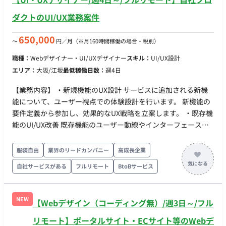
ダクトのUI/UX業務案件
650,000
〜
円／月
（※月160時間稼働の場合・税別）
職種：
Webデザイナー・UI/UXデザイナー
スキル：
UI/UX設計
エリア：
大阪/江坂
最低稼働日数：
週4日
【業務内容】 ・新規機能のUX設計 サービスに追加される新機
能について、ユーザー視点での体験設計を行います。 新機能の
要件定義から参加し、効果的なUX戦略を立案します。 ・既存機
能のUI/UX改善 既存機能のユーザー動線やインターフェースに
ついて課題を抽出し、使いやすさの向上を目指した改善案を提
案・実行します。 ・ユーザー調査 サービス利用者のニーズや課
服装自由
業界のリードカンパニー
高成長企業
題を明らかにするためのインタビューやデータ分析を実施し、
自社サービスがある
フルリモート
BtoBサービス
追加機能や改善点の根拠とします。 ・WebサービスのUIデザイ
ン 新規追加機能および既存機能の改善において、モダンで使い
やすいインターフェースをデザインし、サービスの魅力を最大
NEW
【Webデザイン（コーディング無）/週3日～/フル
化します。 ・プロトタイプ・モックアップの作成 デザイン案を
可視化し、開発チームや関係者と共有するプロトタイプやモッ
リモート】ポータルサイト・ECサイト等のWebデ