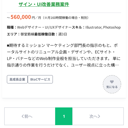
ザイン・UI改善業務案件
560,000
〜
円／月
（※月160時間稼働の場合・税別）
職種：
Webデザイナー・UI/UXデザイナー
スキル：
Illustrator, Photoshop
エリア：
御堂筋線
最低稼働日数：
週3日
■期待するミッション マーケティング部門長の指示のもと、ポ
ータルサイトのリニューアル企画・デザインや、ECサイト・
LP・バナーなどのWeb制作全般を担当していただきます。 単に
指示通りの作業を行うだけでなく、ユーザー視点に立った構造
提案や見せ方の工夫、ダミーコピーを含めたレイアウト構成な
ど、能動的にコミュニケーションを取りながらクリエイティブ
高成長企業
BtoCサービス
の質を高めていただくことを期待しています。 ■業務内容・担
当工程 【Webデザイン・構成提案】 ・ポータルサイトの全面リ
ニューアルデザイン ・会員獲得・各種サービス誘導用のLP制作
および改修 ・ECサイトのデザイン更新、バナー・メルマガ用画
像の作成 ・パワポ等の資料や構成案をもとにした、見せ方やレ
前へ
1
次へ
イアウト・コピーニュアンスの提案 担当工程：設計、実装