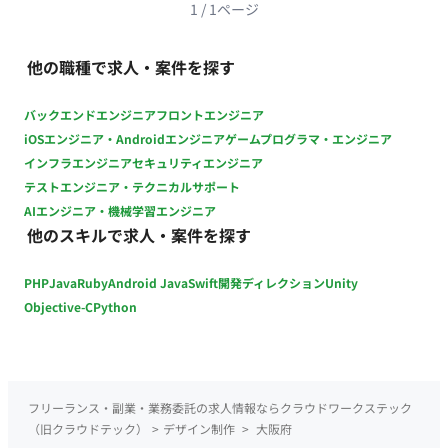
1
/
1
ページ
他の職種で求人・案件を探す
バックエンドエンジニア
フロントエンジニア
iOSエンジニア・Androidエンジニア
ゲームプログラマ・エンジニア
インフラエンジニア
セキュリティエンジニア
テストエンジニア・テクニカルサポート
AIエンジニア・機械学習エンジニア
他のスキルで求人・案件を探す
PHP
Java
Ruby
Android Java
Swift
開発ディレクション
Unity
Objective-C
Python
フリーランス・副業・業務委託の求人情報ならクラウドワークステック
（旧クラウドテック）
>
デザイン制作
>
大阪府