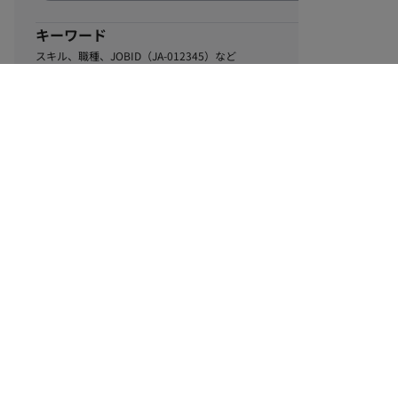
キーワード
スキル、職種、JOBID（JA-012345）など
0
該当するお仕事数
件
この条件で絞り込む
ル
利用規約
個人情報保護方針
サイトマップ