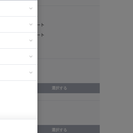
稼働形態
フルリモート
ア
一部リモート
ティブディレク
常駐
ジニア
エリア
イエンティスト
広島県
選択する
スキル
デザイン制作
選択する