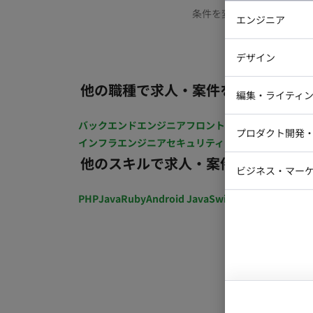
条件を変更するか、もう少
エンジニア
バックエン
デザイン
iOSエンジ
他の職種で求人・案件を探す
Webデザイ
インフラエ
編集・ライティ
テストエン
Webコーダ
グラフィッ
バックエンドエンジニア
フロントエンジニア
iOSエン
プロダクト開発
ラストレー
インフラエンジニア
セキュリティエンジニア
テストエ
編集者・翻
他のスキルで求人・案件を探す
Webディ
ビジネス・マーケ
クトマネー
マーケター
PHP
Java
Ruby
Android Java
Swift
開発ディレクショ
システムコ
コンサルタ
プロンプト