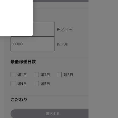
単価
円／月 〜
円／月
最低稼働日数
週1日
週2日
週3日
週4日
週5日
こだわり
選択する