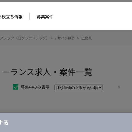
お役立ち情報
募集案件
ステック（旧クラウドテック）
>
デザイン制作
>
広島県
リーランス求人・案件一覧
募集中のみ表示
仕事は見つかりませんでした。
する