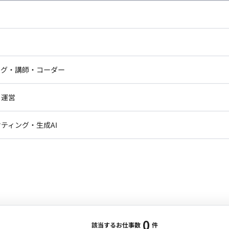
し広い条件設定で検索してみてください。
ドエンジニア
フロントエンジニア
ニア・Androidエンジニア
ゲームプログラマ・エンジニ
アートディレクター・クリエイ
ナー・UI/UXデザイナー
ンジニア
セキュリティエンジニア
ング・講師・コーダー
ター
ジニア・テクニカルサポート
AIエンジニア・機械学習エン
ー
Webライター
クデザイナー・CGデザイナー・イ
ジニア・Androidエンジニア
ゲームプログラマ・エンジニア
・運営
ター
ンジニア・テクニカルサポート
AIエンジニア・機械学習エンジニア
訳・その他ライター
レクター・プロデューサー・プロジェ
データアナリスト・データサ
ティング・生成AI
ジャー
・メディア運用
DX推進
ン
Unity
Objective-C
Python
ンサルタント・ITコンサルタント
ント・企画・セールス
採用・組織開発・制度設計
エンジニアリング
0
該当するお仕事数
件