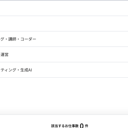
し広い条件設定で検索してみてください。
ドエンジニア
フロントエンジニア
ニア・Androidエンジニア
ゲームプログラマ・エンジニ
アートディレクター・クリエイ
ナー・UI/UXデザイナー
ンジニア
セキュリティエンジニア
ング・講師・コーダー
ター
ジニア・テクニカルサポート
AIエンジニア・機械学習エン
ー
Webライター
クデザイナー・CGデザイナー・イ
ジニア・Androidエンジニア
ゲームプログラマ・エンジニア
・運営
ター
ンジニア・テクニカルサポート
AIエンジニア・機械学習エンジニア
訳・その他ライター
レクター・プロデューサー・プロジェ
データアナリスト・データサ
ティング・生成AI
ジャー
・メディア運用
DX推進
ン
Unity
Objective-C
Python
ンサルタント・ITコンサルタント
ント・企画・セールス
採用・組織開発・制度設計
エンジニアリング
0
該当するお仕事数
件