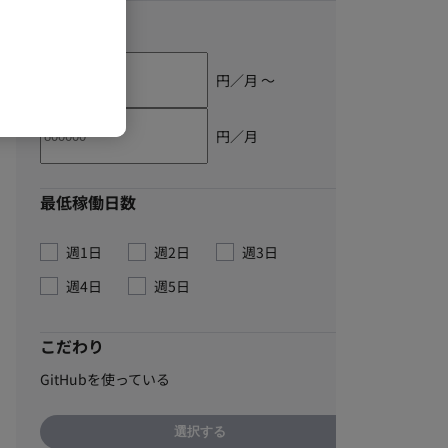
単価
円／月 〜
円／月
最低稼働日数
週1日
週2日
週3日
週4日
週5日
こだわり
GitHubを使っている
選択する