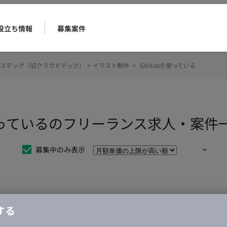
役立ち情報
募集案件
ステック（旧クラウドテック）
>
イラスト制作
>
GitHubを使っている
を使っているのフリーランス求人・案件
募集中のみ表示
仕事は見つかりませんでした。
する