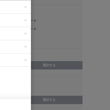
稼働形態
フルリモート
ア
一部リモート
ティブディレク
常駐
ジニア
エリア
イエンティスト
選択する
スキル
イラスト制作
選択する