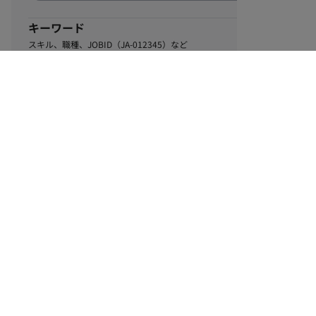
キーワード
スキル、職種、JOBID（JA-012345）など
0
該当するお仕事数
件
この条件で絞り込む
ル
利用規約
個人情報保護方針
サイトマップ