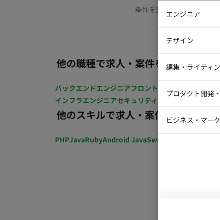
条件を変更するか、もう少
エンジニア
バックエン
デザイン
iOSエンジ
他の職種で求人・案件を探す
Webデザイ
インフラエ
編集・ライティ
テストエン
Webコーダ
グラフィッ
バックエンドエンジニア
フロントエンジニア
iOSエン
プロダクト開発
ラストレー
インフラエンジニア
セキュリティエンジニア
テストエ
編集者・翻
他のスキルで求人・案件を探す
Webディ
ビジネス・マーケ
クトマネー
マーケター
PHP
Java
Ruby
Android Java
Swift
開発ディレクショ
システムコ
コンサルタ
プロンプト