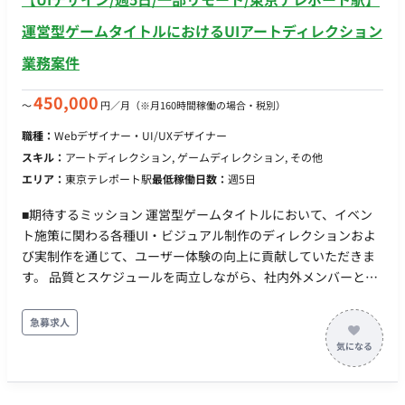
運営型ゲームタイトルにおけるUIアートディレクション
業務案件
450,000
〜
円／月
（※月160時間稼働の場合・税別）
職種：
Webデザイナー・UI/UXデザイナー
スキル：
アートディレクション, ゲームディレクション, その他
エリア：
東京テレポート駅
最低稼働日数：
週5日
■期待するミッション 運営型ゲームタイトルにおいて、イベン
ト施策に関わる各種UI・ビジュアル制作のディレクションおよ
び実制作を通じて、ユーザー体験の向上に貢献していただきま
す。 品質とスケジュールを両立しながら、社内外メンバーと連
携し、安定した運営体制の構築を推進していただくポジション
です。 ■業務内容・担当工程 【イベント施策に関わるデザイン
急募求人
制作】 ・ロゴデザイン、アイコン制作など各種クリエイティブ
制作 ・UIパーツやビジュアル素材の作成 担当工程：実装・テス
ト 【クオリティコントロール（アートディレクション業務）】
・各種クリエイティブの品質管理 ・アセット管理 ・制作物の最