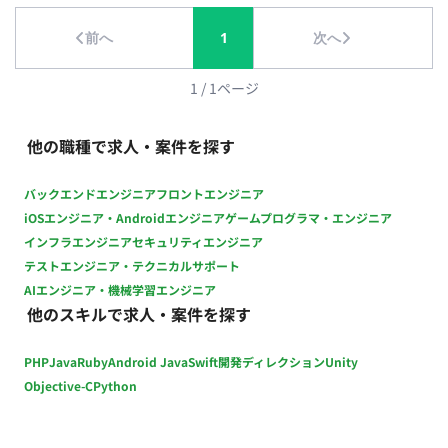
終チェックおよび改善提案 担当工程：設計・実装・テスト
前へ
1
次へ
【進行管理・折衝業務】 ・セクションメンバーのスケジュール
管理 ・外部協力会社との折衝、スケジュール調整 ・社内外との
調整業務 担当工程：要件定義・保守運用 ■チーム体制 ・アート
1
/
1
ページ
ディレクター ・デザイナー ・プランナー ・エンジニア ■開発
環境 プログラミング言語 ・該当なし インフラ ・該当なし ■働
他の職種で求人・案件を探す
き方 ・稼働量：週5日 ・リモート稼働：一部リモート（週3日出
社／週2日リモート） ・フレックス稼働：10:00～19:00想定
バックエンドエンジニア
フロントエンジニア
iOSエンジニア・Androidエンジニア
ゲームプログラマ・エンジニア
インフラエンジニア
セキュリティエンジニア
テストエンジニア・テクニカルサポート
AIエンジニア・機械学習エンジニア
他のスキルで求人・案件を探す
PHP
Java
Ruby
Android Java
Swift
開発ディレクション
Unity
Objective-C
Python