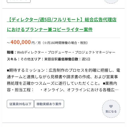
画クリエイティブ制作】 ・広告動画制作 ・After Effectsを用い
たアニメーション制作（可能な方歓迎） ■働き方 ・稼働量：週
4〜5日 ・リモート稼働：可能 ・フレックス稼働：応相談
【ディレクター/週5日/フルリモート】総合広告代理店
におけるプランナー兼コピーライター案件
400,000
〜
円／月
（※月160時間稼働の場合・税別）
職種：
Webディレクター・プロデューサー・プロジェクトマネージャー
スキル：
その他
エリア：
東銀座駅
最低稼働日数：
週5日
■期待するミッション：広告制作のプロセスを的確に把握し、電
通チームと連携しながら見積書や請求書の作成、および営業事
務処理を正確かつスムーズに遂行していただくこと。 ■業務内
容・担当工程： ・オンライン、オフラインにおける各種広告
の制作過程・進行状況の把握 ・必要に応じた各種打ち合わせ
への参加（制作過程把握のため） ・大手広告代理店チームと
従業員99名以下
稼動実績あり案件
連携した、最終的な見積書および請求書の作成 ・営業部署に
おける各種庶務業務、伝票処理業務