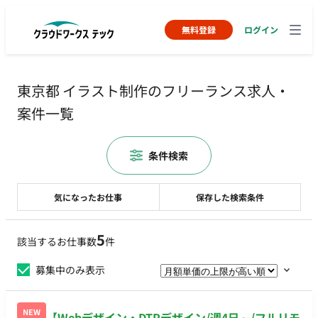
無料登録
ログイン
東京都 イラスト制作のフリーランス求人・
案件一覧
条件検索
気になったお仕事
保存した検索条件
5
該当するお仕事数
件
募集中のみ表示
NEW
【Webデザイン・DTPデザイン/週4日～/フルリモ