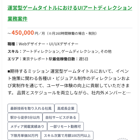
ーディーな制作進行 担当工程：【要件定義・設計・実装】 ■チ
運営型ゲームタイトルにおけるUIアートディレクション
ーム体制 ・メインプロダクトデザイナー：1名 ■働き方 ・稼働
業務案件
日数：週5日（月160時間目安。ただし、参画当初は月32時間や
60時間など少なめの稼働からスタートし、スピード感等のすり
450,000
〜
円／月
（※月160時間稼働の場合・税別）
合わせを行った上で段階的に稼働を増やす想定です） ・リモー
ト稼働：可 ・フレックス稼働：可
職種：
Webデザイナー・UI/UXデザイナー
スキル：
アートディレクション, ゲームディレクション, その他
エリア：
東京テレポート駅
最低稼働日数：
週5日
■期待するミッション 運営型ゲームタイトルにおいて、イベン
ト施策に関わる各種UI・ビジュアル制作のディレクションおよ
び実制作を通じて、ユーザー体験の向上に貢献していただきま
す。 品質とスケジュールを両立しながら、社内外メンバーと連
携し、安定した運営体制の構築を推進していただくポジション
です。 ■業務内容・担当工程 【イベント施策に関わるデザイン
最新技術を取り入れる社風
高成長企業
制作】 ・ロゴデザイン、アイコン制作など各種クリエイティブ
駅から徒歩5分以内
自社サービスがある
制作 ・UIパーツやビジュアル素材の作成 担当工程：実装・テス
メディア掲載実績あり
一部リモート勤務可
ト 【クオリティコントロール（アートディレクション業務）】
・各種クリエイティブの品質管理 ・アセット管理 ・制作物の最
下限月単価50万円
スキル次第で月額100万円以上