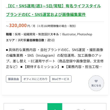
【EC・SNS運用/週3～5日/常駐】有名ライフスタイル
ブランドのEC・SNS運営および画像編集案件
320,000
〜
円／月
（※月160時間稼働の場合・税別）
職種：
採用・組織開発・制度設計
スキル：
Illustrator, Photoshop
エリア：
浜町駅
最低稼働日数：
週5日
■ 具体的な業務内容 ・自社ブランドのEC、SNS運営 ・撮影画像
の編集業務 ・SNS（Instagram）の配信運用、加工画像のアッ
プ、差し替え ・EC運用サポート（商品登録や画像登録、文言修
正など） ■ 【期待するミッション】 ■ 【業務内容・担当工程】
【EC・SNS運営および画像編集業務】 自社ライフスタイルブラ
ンドにおけるECサイトの運用サポートや、Instagramを中心と
服装自由
オフィスにこだわり
BtoCサービス
したSNSの配信運用・画像編集をご担当いただきます。 ■ 【使
用ツール】 画像編集：Illustrator, Photoshop SNS：Instagram
■ 【働き方】 ・ 稼働量：週3～5日（月間100～120時間、原則
月～金、1日6.0ｰ7.5時間勤務） ・ リモート稼働：不可（常駐）
・ フレックス稼働：不可