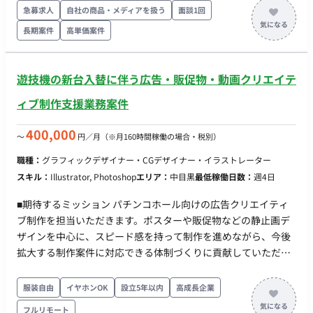
終チェックおよび改善提案 担当工程：設計・実装・テスト
急募求人
自社の商品・メディアを扱う
面談1回
【進行管理・折衝業務】 ・セクションメンバーのスケジュール
長期案件
高単価案件
管理 ・外部協力会社との折衝、スケジュール調整 ・社内外との
調整業務 担当工程：要件定義・保守運用 ■チーム体制 ・アート
ディレクター ・デザイナー ・プランナー ・エンジニア ■開発
遊技機の新台入替に伴う広告・販促物・動画クリエイテ
環境 プログラミング言語 ・該当なし インフラ ・該当なし ■働
ィブ制作支援業務案件
き方 ・稼働量：週5日 ・リモート稼働：一部リモート（週3日出
社／週2日リモート） ・フレックス稼働：10:00～19:00想定
400,000
〜
円／月
（※月160時間稼働の場合・税別）
職種：
グラフィックデザイナー・CGデザイナー・イラストレーター
スキル：
Illustrator, Photoshop
エリア：
中目黒
最低稼働日数：
週4日
■期待するミッション パチンコホール向けの広告クリエイティ
ブ制作を担当いただきます。ポスターや販促物などの静止画デ
ザインを中心に、スピード感を持って制作を進めながら、今後
拡大する制作案件に対応できる体制づくりに貢献していただく
ことを期待しています。 ■業務内容・担当工程 【広告クリエイ
ティブ制作】 ・パチンコホール向けポスター制作 ・販促物デザ
服装自由
イヤホンOK
設立5年以内
高成長企業
イン制作 ・広告バナー制作 ・静止画クリエイティブ制作 【動
フルリモート