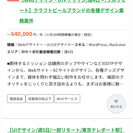
ート】クラフトビールブランドの各種デザイン業
務案件
640,000
〜
円／月
（※月160時間稼働の場合・税別）
職種：
Webデザイナー・UI/UXデザイナー
スキル：
WordPress, Illustrator
エリア：
麻布十番駅
最低稼働日数：
週4日
■期待するミッション 店舗用のポップやサインなどのDTPデザ
インから、Webサイト・ECサイトのデザイン、各種グッズデザ
インまで、媒体を問わず幅広い制作をお任せします。 細部のク
オリティをじっくりと突き詰めるよりも、まずはお客様に魅力
を伝えるために、スピード感を持って形にすることが最も重要
なミッションとなります。担当者と直接やり取りを行いなが
服装自由
従業員99名以下
BtoCサービス
ら、柔軟かつ迅速に対応していただきます。 ■業務内容・担当
工程 【クラフトビールブランドにおける各種デザイン業務】 ・
店舗用のポップ、サインなどのDTPデザイン制作 ・Webサイ
ト、ECサイトのデザイン制作 ・ビール缶のデザイン展開や関連
【UIデザイン/週5日/一部リモート/東京テレポート駅】
グッズのデザイン制作 ・担当者と直接連携し、企画からのスピ