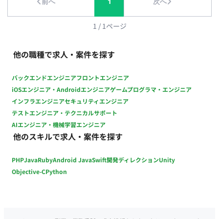
前へ
1
次へ
1
/
1
ページ
他の職種で求人・案件を探す
バックエンドエンジニア
フロントエンジニア
iOSエンジニア・Androidエンジニア
ゲームプログラマ・エンジニア
インフラエンジニア
セキュリティエンジニア
テストエンジニア・テクニカルサポート
AIエンジニア・機械学習エンジニア
他のスキルで求人・案件を探す
PHP
Java
Ruby
Android Java
Swift
開発ディレクション
Unity
Objective-C
Python