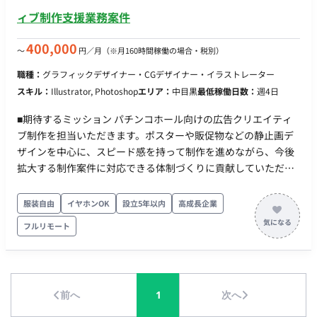
ーディーな制作進行 担当工程：【要件定義・設計・実装】 ■チ
ィブ制作支援業務案件
ーム体制 ・メインプロダクトデザイナー：1名 ■働き方 ・稼働
日数：週5日（月160時間目安。ただし、参画当初は月32時間や
400,000
〜
円／月
（※月160時間稼働の場合・税別）
60時間など少なめの稼働からスタートし、スピード感等のすり
職種：
グラフィックデザイナー・CGデザイナー・イラストレーター
合わせを行った上で段階的に稼働を増やす想定です） ・リモー
スキル：
Illustrator, Photoshop
エリア：
中目黒
最低稼働日数：
週4日
ト稼働：可 ・フレックス稼働：可
■期待するミッション パチンコホール向けの広告クリエイティ
ブ制作を担当いただきます。ポスターや販促物などの静止画デ
ザインを中心に、スピード感を持って制作を進めながら、今後
拡大する制作案件に対応できる体制づくりに貢献していただく
ことを期待しています。 ■業務内容・担当工程 【広告クリエイ
ティブ制作】 ・パチンコホール向けポスター制作 ・販促物デザ
服装自由
イヤホンOK
設立5年以内
高成長企業
イン制作 ・広告バナー制作 ・静止画クリエイティブ制作 【動
フルリモート
画クリエイティブ制作】 ・広告動画制作 ・After Effectsを用い
たアニメーション制作（可能な方歓迎） ■働き方 ・稼働量：週
4〜5日 ・リモート稼働：可能 ・フレックス稼働：応相談
前へ
1
次へ