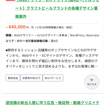
ート】クラフトビールブランドの各種デザイン業
務案件
640,000
〜
円／月
（※月160時間稼働の場合・税別）
職種：
Webデザイナー・UI/UXデザイナー
スキル：
WordPress, Illustrator
エリア：
麻布十番駅
最低稼働日数：
週4日
■期待するミッション 店舗用のポップやサインなどのDTPデザ
インから、Webサイト・ECサイトのデザイン、各種グッズデザ
インまで、媒体を問わず幅広い制作をお任せします。 細部のク
オリティをじっくりと突き詰めるよりも、まずはお客様に魅力
を伝えるために、スピード感を持って形にすることが最も重要
なミッションとなります。担当者と直接やり取りを行いなが
服装自由
従業員99名以下
BtoCサービス
ら、柔軟かつ迅速に対応していただきます。 ■業務内容・担当
工程 【クラフトビールブランドにおける各種デザイン業務】 ・
店舗用のポップ、サインなどのDTPデザイン制作 ・Webサイ
ト、ECサイトのデザイン制作 ・ビール缶のデザイン展開や関連
遊技機の新台入替に伴う広告・販促物・動画クリエイテ
グッズのデザイン制作 ・担当者と直接連携し、企画からのスピ