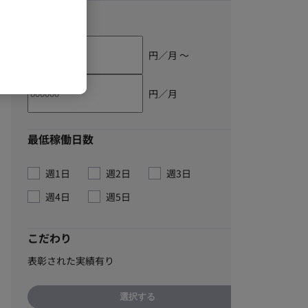
単価
円／月 〜
円／月
最低稼働日数
週1日
週2日
週3日
週4日
週5日
こだわり
表彰された実績有り
選択する