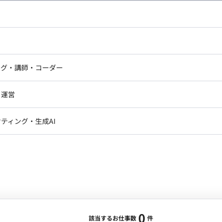
し広い条件設定で検索してみてください。
ドエンジニア
フロントエンジニア
ニア・Androidエンジニア
ゲームプログラマ・エンジニ
アートディレクター・クリエイ
ナー・UI/UXデザイナー
ンジニア
セキュリティエンジニア
ング・講師・コーダー
ター
ジニア・テクニカルサポート
AIエンジニア・機械学習エン
ー
Webライター
クデザイナー・CGデザイナー・イ
ジニア・Androidエンジニア
ゲームプログラマ・エンジニア
・運営
ター
ンジニア・テクニカルサポート
AIエンジニア・機械学習エンジニア
訳・その他ライター
レクター・プロデューサー・プロジェ
データアナリスト・データサ
ティング・生成AI
ジャー
・メディア運用
DX推進
ン
Unity
Objective-C
Python
ンサルタント・ITコンサルタント
ント・企画・セールス
採用・組織開発・制度設計
エンジニアリング
0
該当するお仕事数
件