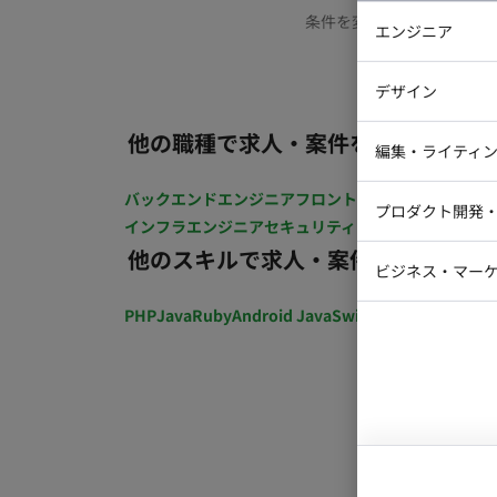
条件を変更するか、もう少
エンジニア
バックエン
デザイン
iOSエンジ
他の職種で求人・案件を探す
Webデザイ
インフラエ
編集・ライティ
テストエン
Webコーダ
グラフィッ
バックエンドエンジニア
フロントエンジニア
iOSエン
プロダクト開発
ラストレー
インフラエンジニア
セキュリティエンジニア
テストエ
編集者・翻
他のスキルで求人・案件を探す
Webディ
ビジネス・マーケ
クトマネー
マーケター
PHP
Java
Ruby
Android Java
Swift
開発ディレクショ
システムコ
コンサルタ
プロンプト