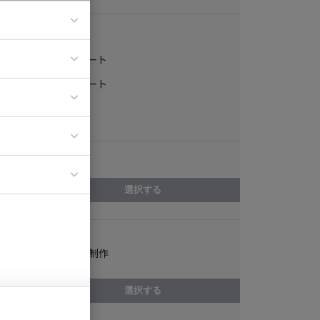
稼働形態
フルリモート
ア
一部リモート
ティブディレク
常駐
ジニア
エリア
イエンティスト
選択する
スキル
バナー・ＬＰ制作
選択する