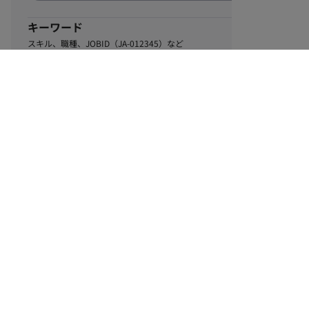
キーワード
スキル、職種、JOBID（JA-012345）など
0
該当するお仕事数
件
この条件で絞り込む
ル
利用規約
個人情報保護方針
サイトマップ