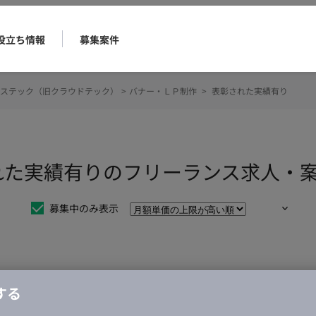
役立ち情報
募集案件
ステック（旧クラウドテック）
>
バナー・ＬＰ制作
>
表彰された実績有り
れた実績有りのフリーランス求人・
募集中のみ表示
仕事は見つかりませんでした。
する