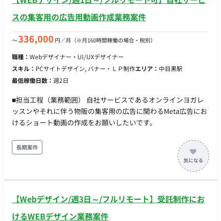
スの集客用の広告用動画作成業務案件
336,000
〜
円／月
（※月160時間稼働の場合・税別）
職種：
Webデザイナー・UI/UXデザイナー
スキル：
PCサイトデザイン, バナー・ＬＰ制作
エリア：
中目黒駅
最低稼働日数：
週2日
■担当工程（業務範囲） 自社サービスであるオンラインヨガレ
ッスンやそれに伴う物販の集客用の広告に関わるMeta広告にお
けるショート動画の作成をお願いしたいです。
長期案件
【Webデザイン/週3日～/フルリモート】受託制作にお
けるWEBデザイン業務案件