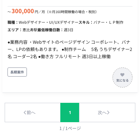
300,000
〜
円／月
（※月160時間稼働の場合・税別）
職種：
Webデザイナー・UI/UXデザイナー
スキル：
バナー・ＬＰ制作
エリア：
恵比寿駅
最低稼働日数：
週3日
●業務内容 ・Webサイトのページデザイン コーポレート、バナ
ー、LPの依頼もあります。 ●制作チーム 5名 うちデザイナー2
名 コーダー2名 ●働き方 フルリモート 週3日以上稼働
長期案件
前へ
1
次へ
1
/
1
ページ