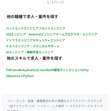
次対応 ・イベント関連オペレーション 【ユーザーへの事前案
1
/
1
ページ
内】 ・申込フォームおよびワークフローの管理 ・オンラインイ
ベントの当日立ち合い 稼働量：週25〜35時間程度（週3〜5日
他の職種で求人・案件を探す
相当）
バックエンドエンジニア
フロントエンジニア
iOSエンジニア・Androidエンジニア
ゲームプログラマ・エンジニア
インフラエンジニア
セキュリティエンジニア
テストエンジニア・テクニカルサポート
AIエンジニア・機械学習エンジニア
他のスキルで求人・案件を探す
PHP
Java
Ruby
Android Java
Swift
開発ディレクション
Unity
Objective-C
Python
フリーランス・副業・業務委託の求人情報ならクラウドワークステック
（旧クラウドテック）
>
バナー・ＬＰ制作
>
クラウドワークス テック