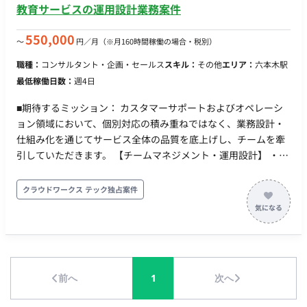
Google、Xなどの各種広告クリエイティブの企画およびデザイ
教育サービスの運用設計業務案件
ン制作 ・訴求軸やターゲット別のバナーバリエーション派生制
作 ・広告運用担当者やマーケティングチームと連携し、配信結
550,000
〜
円／月
（※月160時間稼働の場合・税別）
果のフィードバックを次回制作へ反映 ・ChatGPTや
職種：
コンサルタント・企画・セールス
スキル：
その他
エリア：
六本木駅
Midjourney等の生成AIツールを活用したデザイン制作、素材生
最低稼働日数：
週4日
成の効率化 ■開発環境： ・プログラミング言語・FW・DB・イ
ンフラ：Figma, Photoshop, Illustrator, ChatGPT, Claude,
■期待するミッション： カスタマーサポートおよびオペレーシ
Midjourney, Adobe Firefly (※コーディングが発生する場合は
ョン領域において、個別対応の積み重ねではなく、業務設計・
HTML, CSS) ・稼働量：週３～４日（月80h〜120h程度想定）
仕組み化を通じてサービス全体の品質を底上げし、チームを牽
引していただきます。 【チームマネジメント・運用設計】 ・メ
ンバーの業務分担・シフト設計・進捗管理 ・業務マニュアル・
対応手順書の整備、品質基準の設定 ・応答時間・解決率・チー
クラウドワークス テック独占案件
ム稼働率などの数値モニタリングと業務改善 ・カスタマーサポ
ート業務（一部プレイング） 【会員からの問い合わせ対応】 ・
領収書発行・退会処理・返金対応・メールアドレス変更等の各
種申請対応 ・学習サービス内のAIチューター不具合の受付・社
内エンジニアへの連携 ・オペレーション業務 【教材コンテンツ
前へ
1
次へ
の学習管理システムへの入稿】 ・講師の契約書作成・シフト調
整 ・会員管理システムへの登録作業・サーバー関連エラーの一