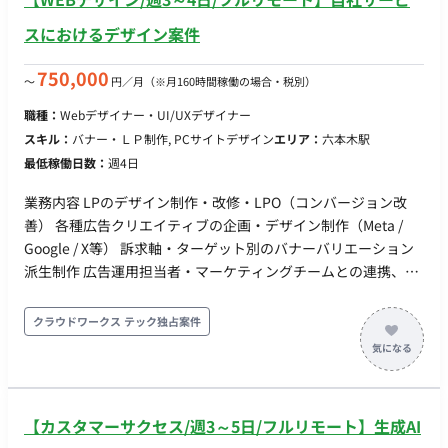
スにおけるデザイン案件
750,000
〜
円／月
（※月160時間稼働の場合・税別）
職種：
Webデザイナー・UI/UXデザイナー
スキル：
バナー・ＬＰ制作, PCサイトデザイン
エリア：
六本木駅
最低稼働日数：
週4日
業務内容 LPのデザイン制作・改修・LPO（コンバージョン改
善） 各種広告クリエイティブの企画・デザイン制作（Meta /
Google / X等） 訴求軸・ターゲット別のバナーバリエーション
派生制作 広告運用担当者・マーケティングチームとの連携、配
信結果のフィードバックを次回制作へ反映 生成AIを活用したデ
ザイン制作・素材生成の効率化 ■期待するミッション： 「かっ
クラウドワークス テック独占案件
こいい」だけではなく、配信結果や数値指標に基づいた「コン
バージョン（CV）するデザイン」を追求し、スピードと品質を
両立しながらプロダクトのグロースに貢献していただきます。
■業務内容・担当工程： 【設計・実装】 ・LPのデザイン制作、
【カスタマーサクセス/週3～5日/フルリモート】生成AI
改修、およびLPO（コンバージョン率最適化） ・Meta、