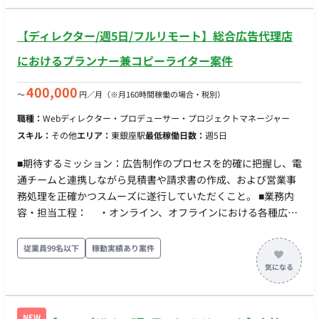
【ディレクター/週5日/フルリモート】総合広告代理店
におけるプランナー兼コピーライター案件
400,000
〜
円／月
（※月160時間稼働の場合・税別）
職種：
Webディレクター・プロデューサー・プロジェクトマネージャー
スキル：
その他
エリア：
東銀座駅
最低稼働日数：
週5日
■期待するミッション：広告制作のプロセスを的確に把握し、電
通チームと連携しながら見積書や請求書の作成、および営業事
務処理を正確かつスムーズに遂行していただくこと。 ■業務内
容・担当工程： ・オンライン、オフラインにおける各種広告
の制作過程・進行状況の把握 ・必要に応じた各種打ち合わせ
への参加（制作過程把握のため） ・大手広告代理店チームと
従業員99名以下
稼動実績あり案件
連携した、最終的な見積書および請求書の作成 ・営業部署に
おける各種庶務業務、伝票処理業務
NEW