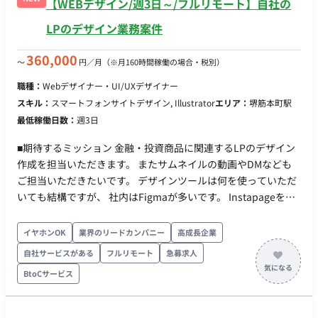
【WEBデザイン/週3日～/フルリモート】自社の
LPのデザイン業務案件
360,000
〜
円／月
（※月160時間稼働の場合・税別）
職種：
Webデザイナー・UI/UXデザイナー
スキル：
スマートフォンサイトデザイン, Illustrator
エリア：
堺筋本町駅
最低稼働日数：
週3日
■期待するミッション 金融・投資商品に関連するLPのデザイン
作成を担当いただきます。 またサムネイルの動画やDMなども
ご担当いただきたいです。 デザインツールは何を使っていただ
いても結構ですが、 社内はFigmaが多いです。 Instapageを使
用しているためコーディングも不要です。 ■働き方 ・フレック
ス・フルリモートでの勤務が可能です。
イヤホンOK
業界のリードカンパニー
高成長企業
自社サービスがある
フルリモート
急募求人
BtoCサービス