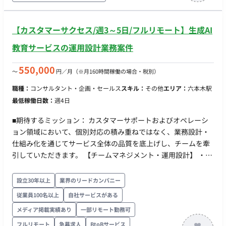
Google、Xなどの各種広告クリエイティブの企画およびデザイ
ン制作 ・訴求軸やターゲット別のバナーバリエーション派生制
作 ・広告運用担当者やマーケティングチームと連携し、配信結
【カスタマーサクセス/週3～5日/フルリモート】生成AI
果のフィードバックを次回制作へ反映 ・ChatGPTや
教育サービスの運用設計業務案件
Midjourney等の生成AIツールを活用したデザイン制作、素材生
成の効率化 ■開発環境： ・プログラミング言語・FW・DB・イ
550,000
〜
円／月
（※月160時間稼働の場合・税別）
ンフラ：Figma, Photoshop, Illustrator, ChatGPT, Claude,
Midjourney, Adobe Firefly (※コーディングが発生する場合は
職種：
コンサルタント・企画・セールス
スキル：
その他
エリア：
六本木駅
HTML, CSS) ・稼働量：週３～４日（月80h〜120h程度想定）
最低稼働日数：
週4日
■期待するミッション： カスタマーサポートおよびオペレーシ
ョン領域において、個別対応の積み重ねではなく、業務設計・
仕組み化を通じてサービス全体の品質を底上げし、チームを牽
引していただきます。 【チームマネジメント・運用設計】 ・メ
ンバーの業務分担・シフト設計・進捗管理 ・業務マニュアル・
対応手順書の整備、品質基準の設定 ・応答時間・解決率・チー
設立30年以上
業界のリードカンパニー
ム稼働率などの数値モニタリングと業務改善 ・カスタマーサポ
従業員100名以上
自社サービスがある
ート業務（一部プレイング） 【会員からの問い合わせ対応】 ・
メディア掲載実績あり
一部リモート勤務可
領収書発行・退会処理・返金対応・メールアドレス変更等の各
種申請対応 ・学習サービス内のAIチューター不具合の受付・社
フルリモート
急募求人
BtoBサービス