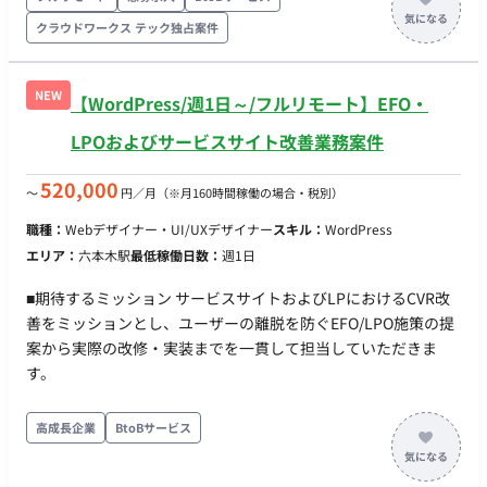
内エンジニアへの連携 ・オペレーション業務 【教材コンテンツ
クラウドワークス テック独占案件
の学習管理システムへの入稿】 ・講師の契約書作成・シフト調
整 ・会員管理システムへの登録作業・サーバー関連エラーの一
次対応 ・イベント関連オペレーション 【ユーザーへの事前案
NEW
【WordPress/週1日～/フルリモート】EFO・
内】 ・申込フォームおよびワークフローの管理 ・オンラインイ
LPOおよびサービスサイト改善業務案件
ベントの当日立ち合い 稼働量：週25〜35時間程度（週3〜5日
相当）
520,000
〜
円／月
（※月160時間稼働の場合・税別）
職種：
Webデザイナー・UI/UXデザイナー
スキル：
WordPress
エリア：
六本木駅
最低稼働日数：
週1日
■期待するミッション サービスサイトおよびLPにおけるCVR改
善をミッションとし、ユーザーの離脱を防ぐEFO/LPO施策の提
案から実際の改修・実装までを一貫して担当していただきま
す。
高成長企業
BtoBサービス