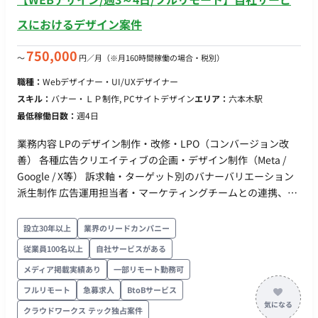
スにおけるデザイン案件
750,000
〜
円／月
（※月160時間稼働の場合・税別）
職種：
Webデザイナー・UI/UXデザイナー
スキル：
バナー・ＬＰ制作, PCサイトデザイン
エリア：
六本木駅
最低稼働日数：
週4日
業務内容 LPのデザイン制作・改修・LPO（コンバージョン改
善） 各種広告クリエイティブの企画・デザイン制作（Meta /
Google / X等） 訴求軸・ターゲット別のバナーバリエーション
派生制作 広告運用担当者・マーケティングチームとの連携、配
信結果のフィードバックを次回制作へ反映 生成AIを活用したデ
ザイン制作・素材生成の効率化 ■期待するミッション： 「かっ
設立30年以上
業界のリードカンパニー
こいい」だけではなく、配信結果や数値指標に基づいた「コン
従業員100名以上
自社サービスがある
バージョン（CV）するデザイン」を追求し、スピードと品質を
メディア掲載実績あり
一部リモート勤務可
両立しながらプロダクトのグロースに貢献していただきます。
■業務内容・担当工程： 【設計・実装】 ・LPのデザイン制作、
フルリモート
急募求人
BtoBサービス
改修、およびLPO（コンバージョン率最適化） ・Meta、
クラウドワークス テック独占案件