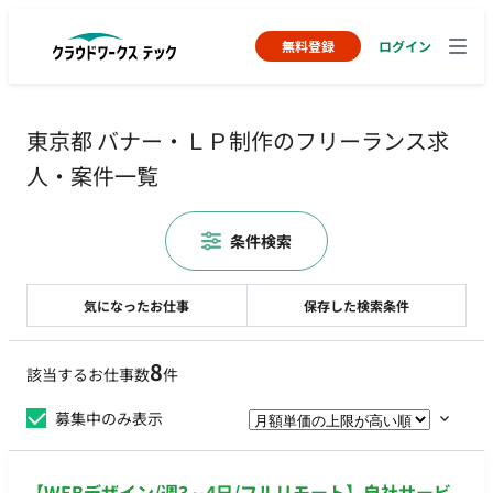
無料登録
ログイン
東京都 バナー・ＬＰ制作のフリーランス求
人・案件一覧
条件検索
気になったお仕事
保存した検索条件
8
該当するお仕事数
件
募集中のみ表示
【WEBデザイン/週3～4日/フルリモート】自社サービ