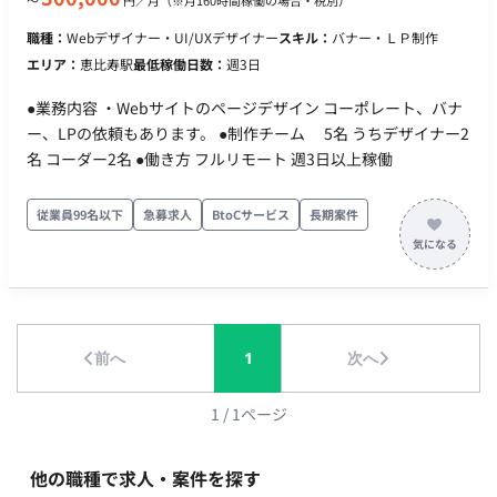
〜
円／月
（※月160時間稼働の場合・税別）
職種：
Webデザイナー・UI/UXデザイナー
スキル：
バナー・ＬＰ制作
エリア：
恵比寿駅
最低稼働日数：
週3日
●業務内容 ・Webサイトのページデザイン コーポレート、バナ
ー、LPの依頼もあります。 ●制作チーム 5名 うちデザイナー2
名 コーダー2名 ●働き方 フルリモート 週3日以上稼働
従業員99名以下
急募求人
BtoCサービス
長期案件
前へ
1
次へ
1
/
1
ページ
他の職種で求人・案件を探す