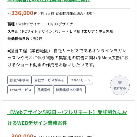
レックス稼働：可能
336,000
〜
円／月
（※月160時間稼働の場合・税別）
職種：
Webデザイナー・UI/UXデザイナー
スキル：
PCサイトデザイン, バナー・ＬＰ制作
エリア：
中目黒駅
最低稼働日数：
週2日
■担当工程（業務範囲） 自社サービスであるオンラインヨガレ
ッスンやそれに伴う物販の集客用の広告に関わるMeta広告にお
けるショート動画の作成をお願いしたいです。
設立5年以内
自社サービスがある
フルリモート
BtoCサービス
長期案件
稼動実績あり案件
【Webデザイン/週3日～/フルリモート】受託制作にお
けるWEBデザイン業務案件
300,000