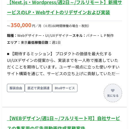
【Next.js・Wordpress/週2日～/フルリモート】新規サ
ービスのLP・Webサイトのリデザインおよび実装
350,000
〜
円／月
（※月160時間稼働の場合・税別）
職種：
Webデザイナー・UI/UXデザイナー
スキル：
バナー・ＬＰ制作
エリア：
東京
最低稼働日数：
週1日
■ 【期待するミッション】 プロダクトの価値を最大化する
UI/UXデザインの提案から、実装までを一人称で推進していた
だくことを期待しています。ユーザー視点に立った使いやすい
サイト構築を通じて、サービスの立ち上げに貢献していただき
ます。 ■ 【業務内容・担当工程】 【LPおよびサービスサイトの
UI/UXリデザインと実装】 集客マーケターとともに、プロダク
服装自由
直近で資金調達
BtoBサービス
トブランディングを意識したLPのゼロイチ作成（WordPress等
を想定）、および既存のサービスサイト（Next.js）のUI/UXリ
デザインから実装までを一貫して担当していただきます。 【要
件定義・設計・実装・テスト】 ■ 【チーム体制】 ・ 集客マーケ
【WEBデザイン/週1日～/フルリモート可】自社サービ
ター：1名 ・デザイナー：1名 ■ 【働き方】 ・ 稼働量：週3日程
度を想定して居ります。 ・ リモート稼働：フルリモート ・ フ
スの集客用の広告用動画作成業務案件