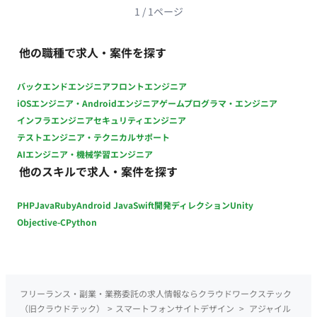
1
/
1
ページ
他の職種で求人・案件を探す
バックエンドエンジニア
フロントエンジニア
iOSエンジニア・Androidエンジニア
ゲームプログラマ・エンジニア
インフラエンジニア
セキュリティエンジニア
テストエンジニア・テクニカルサポート
AIエンジニア・機械学習エンジニア
他のスキルで求人・案件を探す
PHP
Java
Ruby
Android Java
Swift
開発ディレクション
Unity
Objective-C
Python
フリーランス・副業・業務委託の求人情報ならクラウドワークステック
（旧クラウドテック）
>
スマートフォンサイトデザイン
>
アジャイル