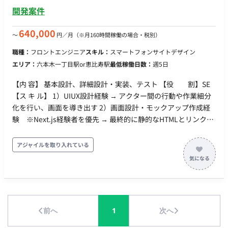
を提供 ・リリース後の改善 ツール AIツール：ChatGPT、
開発案件
Gemini Pro、NotebookLM、Claude、Cursor 、midjourney、
Figma Make デザイン作成：Adobe Creative Cloud、Figma、
640,000
〜
円／月
（※月160時間稼働の場合・税別）
Sketch チームコミュニケーション：Slack、Zoom、Strap ドキ
職種：
フロントエンジニア
スキル：
スマートフォンサイトデザイン
ュメント：Strap、Notion、Keynote
エリア：
六本木一丁目駅or恵比寿駅
最低稼働日数：
週5日
【内 容】 基本設計、詳細設計・実装、テスト 【役 割】SE
【ス キ ル】 1）UIUX設計経験 → アクター間の行動や作業細分
化を行い、画面を導き出す 2）画面設計・モックアップ作成経
験 ※Next.js経験者を優先 → 最終的に静的なHTMLとリンクに
よる画面遷移レベルで作成 上記について一人で動けるレベルを
希望します
アジャイルを取り入れている
前へ
1
次へ