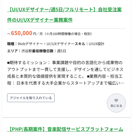
【UI/UXデザイナー/週5日/フルリモート】自社受注案
件のUI/UXデザイナー業務案件
650,000
〜
円／月
（※月160時間稼働の場合・税別）
職種：
Webデザイナー・UI/UXデザイナー
スキル：
UIUX設計
エリア：
渋谷駅
最低稼働日数：
週5日
■期待するミッション： 事業課題や目的の言語化から成果物の
アウトプットまで一貫して支援し、デザインを通してビジネス
成長と本質的な価値提供を実現すること。 ■業務内容・担当工
程： 日本を代表する大手企業からスタートアップまで幅広いク
ライアントに対して、デザインパートナーとして並走しなが
ら、案件への深い理解とデザインアウトプットを通してクライ
アジャイルを取り入れている
アント、ユーザーに価値を提供します。 ▼具体的な仕事内容 ・
クライアントの事業課題や「なぜやりたいのか」を言語化しPJ
課題を定義 ・定性的かつ定量的なゴール設定 ・プロダクトロー
ドマップ設計 ・UIを手段としてブランドと体験を設計 ・プロト
【PHP/長期案件】音楽配信サービスプラットフォーム
タイプ制作とブラッシュアップ ・デザインシステム化し再現性