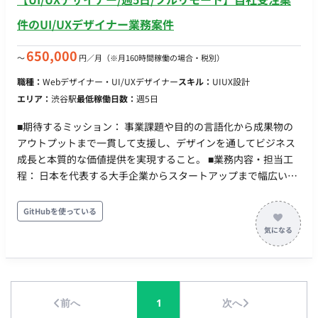
件のUI/UXデザイナー業務案件
650,000
〜
円／月
（※月160時間稼働の場合・税別）
職種：
Webデザイナー・UI/UXデザイナー
スキル：
UIUX設計
エリア：
渋谷駅
最低稼働日数：
週5日
■期待するミッション： 事業課題や目的の言語化から成果物の
アウトプットまで一貫して支援し、デザインを通してビジネス
成長と本質的な価値提供を実現すること。 ■業務内容・担当工
程： 日本を代表する大手企業からスタートアップまで幅広いク
ライアントに対して、デザインパートナーとして並走しなが
ら、案件への深い理解とデザインアウトプットを通してクライ
GitHubを使っている
アント、ユーザーに価値を提供します。 ▼具体的な仕事内容 ・
クライアントの事業課題や「なぜやりたいのか」を言語化しPJ
課題を定義 ・定性的かつ定量的なゴール設定 ・プロダクトロー
ドマップ設計 ・UIを手段としてブランドと体験を設計 ・プロト
タイプ制作とブラッシュアップ ・デザインシステム化し再現性
前へ
1
次へ
を提供 ・リリース後の改善 ツール AIツール：ChatGPT、