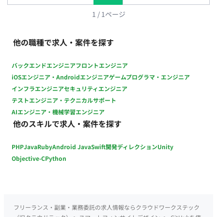
Gemini Pro、NotebookLM、Claude、Cursor 、midjourney、
Figma Make デザイン作成：Adobe Creative Cloud、Figma、
1
/
1
ページ
Sketch チームコミュニケーション：Slack、Zoom、Strap ドキ
ュメント：Strap、Notion、Keynote
他の職種で求人・案件を探す
バックエンドエンジニア
フロントエンジニア
iOSエンジニア・Androidエンジニア
ゲームプログラマ・エンジニア
インフラエンジニア
セキュリティエンジニア
テストエンジニア・テクニカルサポート
AIエンジニア・機械学習エンジニア
他のスキルで求人・案件を探す
PHP
Java
Ruby
Android Java
Swift
開発ディレクション
Unity
Objective-C
Python
フリーランス・副業・業務委託の求人情報ならクラウドワークステック