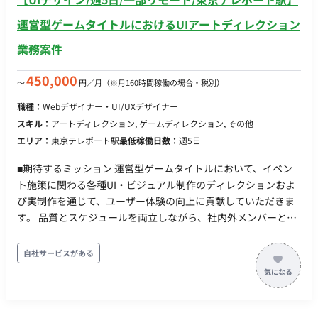
運営型ゲームタイトルにおけるUIアートディレクション
業務案件
450,000
〜
円／月
（※月160時間稼働の場合・税別）
職種：
Webデザイナー・UI/UXデザイナー
スキル：
アートディレクション, ゲームディレクション, その他
エリア：
東京テレポート駅
最低稼働日数：
週5日
■期待するミッション 運営型ゲームタイトルにおいて、イベン
ト施策に関わる各種UI・ビジュアル制作のディレクションおよ
び実制作を通じて、ユーザー体験の向上に貢献していただきま
す。 品質とスケジュールを両立しながら、社内外メンバーと連
携し、安定した運営体制の構築を推進していただくポジション
です。 ■業務内容・担当工程 【イベント施策に関わるデザイン
自社サービスがある
制作】 ・ロゴデザイン、アイコン制作など各種クリエイティブ
制作 ・UIパーツやビジュアル素材の作成 担当工程：実装・テス
ト 【クオリティコントロール（アートディレクション業務）】
・各種クリエイティブの品質管理 ・アセット管理 ・制作物の最