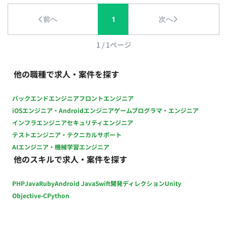
終チェックおよび改善提案 担当工程：設計・実装・テスト
前へ
1
次へ
【進行管理・折衝業務】 ・セクションメンバーのスケジュール
管理 ・外部協力会社との折衝、スケジュール調整 ・社内外との
調整業務 担当工程：要件定義・保守運用 ■チーム体制 ・アート
1
/
1
ページ
ディレクター ・デザイナー ・プランナー ・エンジニア ■開発
環境 プログラミング言語 ・該当なし インフラ ・該当なし ■働
他の職種で求人・案件を探す
き方 ・稼働量：週5日 ・リモート稼働：一部リモート（週3日出
社／週2日リモート） ・フレックス稼働：10:00～19:00想定
バックエンドエンジニア
フロントエンジニア
iOSエンジニア・Androidエンジニア
ゲームプログラマ・エンジニア
インフラエンジニア
セキュリティエンジニア
テストエンジニア・テクニカルサポート
AIエンジニア・機械学習エンジニア
他のスキルで求人・案件を探す
PHP
Java
Ruby
Android Java
Swift
開発ディレクション
Unity
Objective-C
Python