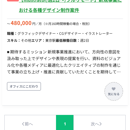
おける各種デザイン制作案件
480,000
〜
円／月
（※月160時間稼働の場合・税別）
職種：
グラフィックデザイナー・CGデザイナー・イラストレーター
スキル：
その他
エリア：
東京駅
最低稼働日数：
週2日
■ 期待するミッション 新規事業推進において、方向性の意図を
汲み取った上でデザインや表現の提案を行い、資料のビジュア
ル化や各種メディアに最適化したクリエイティブの制作を通じ
て事業の立ち上げ・推進に貢献していただくことを期待してい
ます。 ■業務内容・担当工程 【方向性を踏まえたデザイン・表
現の提案】 新規事業の趣旨や現場の意見を汲み取り、適切なデ
オフィスにこだわり
ザインアプローチや表現方法の提案を行います。 【資料・ビジ
ュアル制作および素材選定】 資料のレイアウト・ビジュアル作
成をはじめ、必要な素材の選定・加工を行います。 【メディア
に応じたデータ最適化・動画制作】 Illustrator、Photoshop、
Premiere等を使用し、各メディアに合わせたデータの最適化お
前へ
1
次へ
よび動画コンテンツの制作を担当します。 【担当工程】 要件定