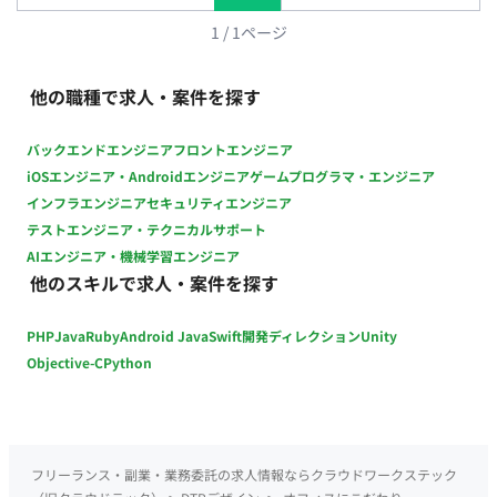
義・設計・実装 【チーム体制】 ・新規事業推進室のメンバー
【環境】 FW：Figma, Illustrator, Photoshop, Premiere 【働き
1
/
1
ページ
方】 ・稼働量：週2日〜（月60時間以上） ・リモート稼働：フ
ルリモート ・フレックス稼働：可能
他の職種で求人・案件を探す
バックエンドエンジニア
フロントエンジニア
iOSエンジニア・Androidエンジニア
ゲームプログラマ・エンジニア
インフラエンジニア
セキュリティエンジニア
テストエンジニア・テクニカルサポート
AIエンジニア・機械学習エンジニア
他のスキルで求人・案件を探す
PHP
Java
Ruby
Android Java
Swift
開発ディレクション
Unity
Objective-C
Python
フリーランス・副業・業務委託の求人情報ならクラウドワークステック