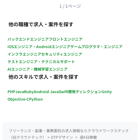
1
/
1
ページ
他の職種で求人・案件を探す
バックエンドエンジニア
フロントエンジニア
iOSエンジニア・Androidエンジニア
ゲームプログラマ・エンジニア
インフラエンジニア
セキュリティエンジニア
テストエンジニア・テクニカルサポート
AIエンジニア・機械学習エンジニア
他のスキルで求人・案件を探す
PHP
Java
Ruby
Android Java
Swift
開発ディレクション
Unity
Objective-C
Python
フリーランス・副業・業務委託の求人情報ならクラウドワークステック
（旧クラウドテック）
>
DTPデザイン
>
週4日稼働