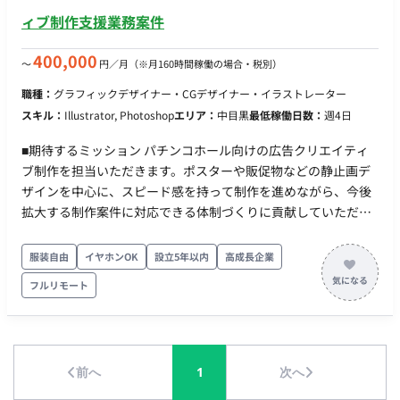
ーディーな制作進行 担当工程：【要件定義・設計・実装】 ■チ
ィブ制作支援業務案件
ーム体制 ・メインプロダクトデザイナー：1名 ■働き方 ・稼働
日数：週5日（月160時間目安。ただし、参画当初は月32時間や
400,000
〜
円／月
（※月160時間稼働の場合・税別）
60時間など少なめの稼働からスタートし、スピード感等のすり
職種：
グラフィックデザイナー・CGデザイナー・イラストレーター
合わせを行った上で段階的に稼働を増やす想定です） ・リモー
スキル：
Illustrator, Photoshop
エリア：
中目黒
最低稼働日数：
週4日
ト稼働：可 ・フレックス稼働：可
■期待するミッション パチンコホール向けの広告クリエイティ
ブ制作を担当いただきます。ポスターや販促物などの静止画デ
ザインを中心に、スピード感を持って制作を進めながら、今後
拡大する制作案件に対応できる体制づくりに貢献していただく
ことを期待しています。 ■業務内容・担当工程 【広告クリエイ
ティブ制作】 ・パチンコホール向けポスター制作 ・販促物デザ
服装自由
イヤホンOK
設立5年以内
高成長企業
イン制作 ・広告バナー制作 ・静止画クリエイティブ制作 【動
フルリモート
画クリエイティブ制作】 ・広告動画制作 ・After Effectsを用い
たアニメーション制作（可能な方歓迎） ■働き方 ・稼働量：週
4〜5日 ・リモート稼働：可能 ・フレックス稼働：応相談
前へ
1
次へ