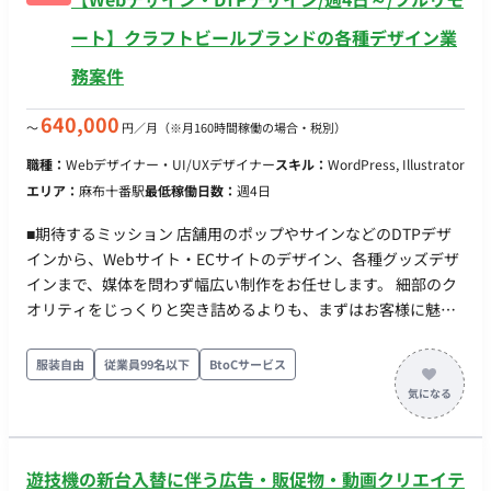
ート】クラフトビールブランドの各種デザイン業
務案件
640,000
〜
円／月
（※月160時間稼働の場合・税別）
職種：
Webデザイナー・UI/UXデザイナー
スキル：
WordPress, Illustrator
エリア：
麻布十番駅
最低稼働日数：
週4日
■期待するミッション 店舗用のポップやサインなどのDTPデザ
インから、Webサイト・ECサイトのデザイン、各種グッズデザ
インまで、媒体を問わず幅広い制作をお任せします。 細部のク
オリティをじっくりと突き詰めるよりも、まずはお客様に魅力
を伝えるために、スピード感を持って形にすることが最も重要
なミッションとなります。担当者と直接やり取りを行いなが
服装自由
従業員99名以下
BtoCサービス
ら、柔軟かつ迅速に対応していただきます。 ■業務内容・担当
工程 【クラフトビールブランドにおける各種デザイン業務】 ・
店舗用のポップ、サインなどのDTPデザイン制作 ・Webサイ
ト、ECサイトのデザイン制作 ・ビール缶のデザイン展開や関連
遊技機の新台入替に伴う広告・販促物・動画クリエイテ
グッズのデザイン制作 ・担当者と直接連携し、企画からのスピ