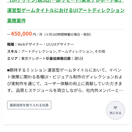
運営型ゲームタイトルにおけるUIアートディレクション
業務案件
450,000
〜
円／月
（※月160時間稼働の場合・税別）
職種：
Webデザイナー・UI/UXデザイナー
スキル：
アートディレクション, ゲームディレクション, その他
エリア：
東京テレポート駅
最低稼働日数：
週5日
■期待するミッション 運営型ゲームタイトルにおいて、イベン
ト施策に関わる各種UI・ビジュアル制作のディレクションおよ
び実制作を通じて、ユーザー体験の向上に貢献していただきま
す。 品質とスケジュールを両立しながら、社内外メンバーと連
携し、安定した運営体制の構築を推進していただくポジション
です。 ■業務内容・担当工程 【イベント施策に関わるデザイン
最新技術を取り入れる社風
制作】 ・ロゴデザイン、アイコン制作など各種クリエイティブ
制作 ・UIパーツやビジュアル素材の作成 担当工程：実装・テス
ト 【クオリティコントロール（アートディレクション業務）】
・各種クリエイティブの品質管理 ・アセット管理 ・制作物の最