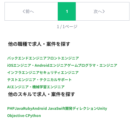
終チェックおよび改善提案 担当工程：設計・実装・テスト
前へ
1
次へ
【進行管理・折衝業務】 ・セクションメンバーのスケジュール
管理 ・外部協力会社との折衝、スケジュール調整 ・社内外との
調整業務 担当工程：要件定義・保守運用 ■チーム体制 ・アート
1
/
1
ページ
ディレクター ・デザイナー ・プランナー ・エンジニア ■開発
環境 プログラミング言語 ・該当なし インフラ ・該当なし ■働
他の職種で求人・案件を探す
き方 ・稼働量：週5日 ・リモート稼働：一部リモート（週3日出
社／週2日リモート） ・フレックス稼働：10:00～19:00想定
バックエンドエンジニア
フロントエンジニア
iOSエンジニア・Androidエンジニア
ゲームプログラマ・エンジニア
インフラエンジニア
セキュリティエンジニア
テストエンジニア・テクニカルサポート
AIエンジニア・機械学習エンジニア
他のスキルで求人・案件を探す
PHP
Java
Ruby
Android Java
Swift
開発ディレクション
Unity
Objective-C
Python