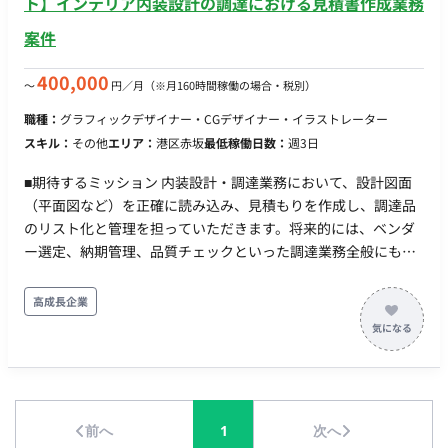
ト】インテリア内装設計の調達における見積書作成業務
案件
400,000
〜
円／月
（※月160時間稼働の場合・税別）
職種：
グラフィックデザイナー・CGデザイナー・イラストレーター
スキル：
その他
エリア：
港区赤坂
最低稼働日数：
週3日
■期待するミッション 内装設計・調達業務において、設計図面
（平面図など）を正確に読み込み、見積もりを作成し、調達品
のリスト化と管理を担っていただきます。将来的には、ベンダ
ー選定、納期管理、品質チェックといった調達業務全般にも携
わり、プロジェクトを成功に導く重要な役割を担うことも可能
です。 ■業務内容 【設計図面読解と見積もり作成サポート】 ・
高成長企業
内装の設計図面（平面図、家具配置図、カーテン、ラグなどの
詳細図面）の正確な読解 ・デザイナーから提供される（家具・
アート・備品）仕様書のリスト化とExcelへの入力 ・調達品の数
量確認および見積もり作成に必要な情報整理 ・各種内装アイテ
ム（家具、照明器具、カーテン、ラグ、アート、雑貨など）の
前へ
1
次へ
調達先（メーカー・業者）の情報収集と整理 ・業者からの見積