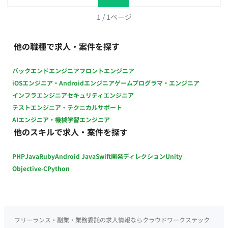
もり内容の確認とリストへの反映 ・プロジェクト関連の膨大な
ドキュメント（PDF、Excelなど）の整理・管理 ■働き方 ・月の
1
/
1
ページ
稼働量：応相談 ・リモート稼働：可能 ・コアタイム：10:00～
17：00の間で稼働いただけると尚可になります。 ※土日休み
他の職種で求人・案件を探す
※ホテルなどの現場出社も可能です！！
バックエンドエンジニア
フロントエンジニア
iOSエンジニア・Androidエンジニア
ゲームプログラマ・エンジニア
インフラエンジニア
セキュリティエンジニア
テストエンジニア・テクニカルサポート
AIエンジニア・機械学習エンジニア
他のスキルで求人・案件を探す
PHP
Java
Ruby
Android Java
Swift
開発ディレクション
Unity
Objective-C
Python
フリーランス・副業・業務委託の求人情報ならクラウドワークステック