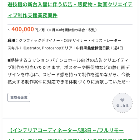
遊技機の新台入替に伴う広告・販促物・動画クリエイテ
終チェックおよび改善提案 担当工程：設計・実装・テスト
【進行管理・折衝業務】 ・セクションメンバーのスケジュール
ィブ制作支援業務案件
管理 ・外部協力会社との折衝、スケジュール調整 ・社内外との
調整業務 担当工程：要件定義・保守運用 ■チーム体制 ・アート
400,000
〜
円／月
（※月160時間稼働の場合・税別）
ディレクター ・デザイナー ・プランナー ・エンジニア ■開発
職種：
グラフィックデザイナー・CGデザイナー・イラストレーター
環境 プログラミング言語 ・該当なし インフラ ・該当なし ■働
スキル：
Illustrator, Photoshop
エリア：
中目黒
最低稼働日数：
週4日
き方 ・稼働量：週5日 ・リモート稼働：一部リモート（週3日出
社／週2日リモート） ・フレックス稼働：10:00～19:00想定
■期待するミッション パチンコホール向けの広告クリエイティ
ブ制作を担当いただきます。ポスターや販促物などの静止画デ
ザインを中心に、スピード感を持って制作を進めながら、今後
拡大する制作案件に対応できる体制づくりに貢献していただく
ことを期待しています。 ■業務内容・担当工程 【広告クリエイ
ティブ制作】 ・パチンコホール向けポスター制作 ・販促物デザ
高成長企業
イン制作 ・広告バナー制作 ・静止画クリエイティブ制作 【動
画クリエイティブ制作】 ・広告動画制作 ・After Effectsを用い
たアニメーション制作（可能な方歓迎） ■働き方 ・稼働量：週
4〜5日 ・リモート稼働：可能 ・フレックス稼働：応相談
【インテリアコーディネーター/週3日～/フルリモー