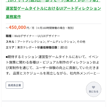
運営型ゲームタイトルにおけるUIアートディレクション
業務案件
450,000
〜
円／月
（※月160時間稼働の場合・税別）
職種：
Webデザイナー・UI/UXデザイナー
スキル：
アートディレクション, ゲームディレクション, その他
エリア：
東京テレポート駅
最低稼働日数：
週5日
■期待するミッション 運営型ゲームタイトルにおいて、イベン
ト施策に関わる各種UI・ビジュアル制作のディレクションおよ
び実制作を通じて、ユーザー体験の向上に貢献していただきま
す。 品質とスケジュールを両立しながら、社内外メンバーと連
携し、安定した運営体制の構築を推進していただくポジション
です。 ■業務内容・担当工程 【イベント施策に関わるデザイン
高成長企業
制作】 ・ロゴデザイン、アイコン制作など各種クリエイティブ
制作 ・UIパーツやビジュアル素材の作成 担当工程：実装・テス
ト 【クオリティコントロール（アートディレクション業務）】
・各種クリエイティブの品質管理 ・アセット管理 ・制作物の最