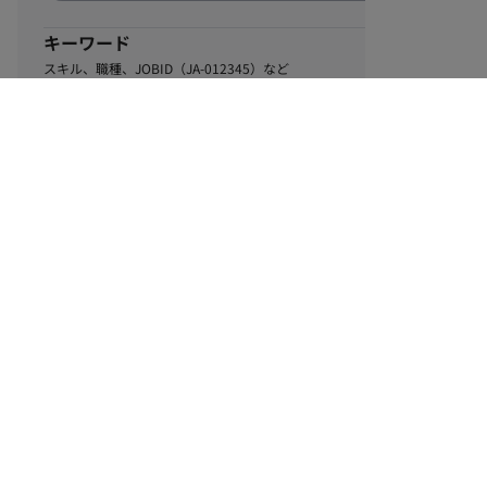
キーワード
スキル、職種、JOBID（JA-012345）など
0
該当するお仕事数
件
この条件で絞り込む
ル
利用規約
個人情報保護方針
サイトマップ