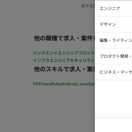
条件を変更するか、もう少
エンジニア
バックエン
デザイン
iOSエンジ
他の職種で求人・案件を探す
Webデザイ
インフラエ
編集・ライティ
テストエン
Webコーダ
グラフィッ
バックエンドエンジニア
フロントエンジニア
iOSエン
プロダクト開発
ラストレー
インフラエンジニア
セキュリティエンジニア
テストエ
編集者・翻
他のスキルで求人・案件を探す
Webディ
ビジネス・マーケ
クトマネー
マーケター
PHP
Java
Ruby
Android Java
Swift
開発ディレクショ
システムコ
コンサルタ
プロンプト