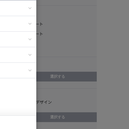
稼働形態
フルリモート
ア
一部リモート
ティブディレク
常駐
ジニア
エリア
イエンティスト
選択する
スキル
グラフィックデザイン
選択する