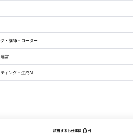
し広い条件設定で検索してみてください。
ドエンジニア
フロントエンジニア
ニア・Androidエンジニア
ゲームプログラマ・エンジニ
アートディレクター・クリエイ
ナー・UI/UXデザイナー
ンジニア
セキュリティエンジニア
ング・講師・コーダー
ター
ジニア・テクニカルサポート
AIエンジニア・機械学習エン
ー
Webライター
クデザイナー・CGデザイナー・イ
ジニア・Androidエンジニア
ゲームプログラマ・エンジニア
・運営
ター
ンジニア・テクニカルサポート
AIエンジニア・機械学習エンジニア
訳・その他ライター
レクター・プロデューサー・プロジェ
データアナリスト・データサ
ティング・生成AI
ジャー
・メディア運用
DX推進
ン
Unity
Objective-C
Python
ンサルタント・ITコンサルタント
ント・企画・セールス
採用・組織開発・制度設計
エンジニアリング
0
該当するお仕事数
件