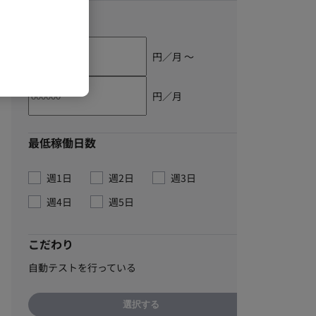
単価
円／月 〜
円／月
最低稼働日数
週1日
週2日
週3日
週4日
週5日
こだわり
自動テストを行っている
選択する