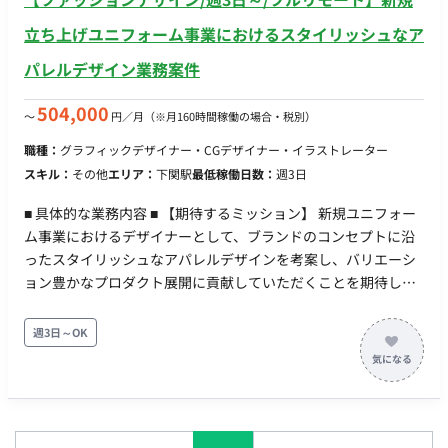
立ち上げユニフォーム事業におけるスタイリッシュなア
パレルデザイン業務案件
504,000
〜
円／月
（※月160時間稼働の場合・税別）
職種：
グラフィックデザイナー・CGデザイナー・イラストレーター
スキル：
その他
エリア：
下関駅
最低稼働日数：
週3日
■ 具体的な業務内容 ■ 【期待するミッション】 新規ユニフォー
ム事業におけるデザイナーとして、ブランドのコンセプトに沿
ったスタイリッシュなアパレルデザインを考案し、バリエーシ
ョン豊かなプロダクト展開に貢献していただくことを期待して
います。 ■ 【業務内容・担当工程】 【ユニフォームのデザイ
ン・企画】 2026年秋冬の販売開始に向けた、ユニフォーム（作
週3日～OK
業着・ワークウェア等）のデザイン考案、仕様書の作成、およ
びサンプル品制作に関わる業務全般。 ■ 【チーム体制】 デザイ
ナー：1名 ■ 【働き方】 稼働量：週3日～（月80時間目安） リ
モート稼働：フルリモート フレックス稼働：可能