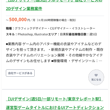
2Dデザイン業務案件
500,000
〜
円／月
（※月160時間稼働の場合・税別）
職種：
グラフィックデザイナー・CGデザイナー・イラストレーター
スキル：
Photoshop, Illustrator
エリア：
目黒駅
最低稼働日数：
週5日
■業務内容 ゲーム内のアバター機能の衣装やアイテムなどのデ
ザインを担って頂きます。 ・新規衣装やアイテムの制作 ・既存
衣装やアイテムのバリエーション展開 ・その他細やかなアイテ
ムのデザインもお任せします ■稼働環境 ・デザインツール：
PhotoShop,Illustrator,SAIなどのイラストツール ・その他のツ
ール：Slack、Backlog ・就業環境：フルリモート、フルタイム
自社サービスがある
勤務 ■組織 アバターアイテム制作チームの2Dデザイナーは業務
委託や派遣メンバーも含めると20名弱の規模です。それぞれが
衣装デザインなど専門領域に対して責任を持って取り組んでい
ます。
【UIデザイン/週5日/一部リモート/東京テレポート駅】
運営型ゲームタイトルにおけるUIアートディレクション