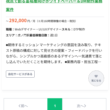
視点で創る富裕層向けホワイトペーパー＆DM制作業務
管理 ・外部協力会社との折衝、スケジュール調整 ・社内外との
案件
調整業務 担当工程：要件定義・保守運用 ■チーム体制 ・アート
ディレクター ・デザイナー ・プランナー ・エンジニア ■開発
292,000
〜
円／月
（※月160時間稼働の場合・税別）
環境 プログラミング言語 ・該当なし インフラ ・該当なし ■働
き方 ・稼働量：週5日 ・リモート稼働：一部リモート（週3日出
職種：
Webデザイナー・UI/UXデザイナー
スキル：
DTP制作
社／週2日リモート） ・フレックス稼働：10:00～19:00想定
エリア：
虎ノ門駅
最低稼働日数：
週1日
■期待するミッション マーケティングの意図を汲み取り、テキ
スト原稿の構成に対して見せ方の提案・フィードバックを行い
ながら、シンプルかつ高級感のあるデザインへ一気通貫で落と
し込んでいただくことを期待します。 ■業務内容・担当工程
【マーケティング視点を取り入れたホワイトペーパーおよび郵
送DMの制作】 ・ホワイトペーパー（資料・小冊子デザイン）
自社サービスがある
不動産投資のメリットや節税対策などをテーマにした解説資料
のレイアウト・デザイン 読者の離脱を防ぎ、論理的かつスムー
ズに読み進められるよう、シンプルな図解（インフォグラフィ
ック）や美しいタイポグラフィを用いた紙面構成の設計 ・郵送
DM 富裕層向けアプローチ用の郵送DMのデザイン 開封率や反響
前へ
1
次へ
率を高めるため、ターゲットの視線誘導を意識したレイアウ