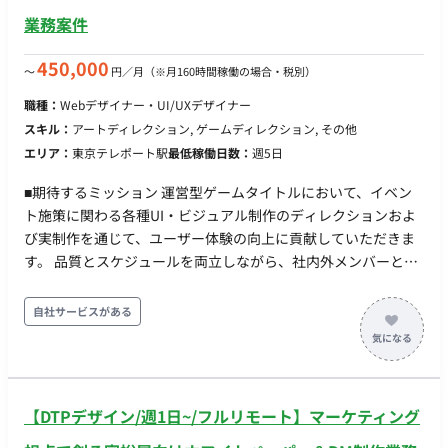
業務案件
450,000
〜
円／月
（※月160時間稼働の場合・税別）
職種：
Webデザイナー・UI/UXデザイナー
スキル：
アートディレクション, ゲームディレクション, その他
エリア：
東京テレポート駅
最低稼働日数：
週5日
■期待するミッション 運営型ゲームタイトルにおいて、イベン
ト施策に関わる各種UI・ビジュアル制作のディレクションおよ
び実制作を通じて、ユーザー体験の向上に貢献していただきま
す。 品質とスケジュールを両立しながら、社内外メンバーと連
携し、安定した運営体制の構築を推進していただくポジション
です。 ■業務内容・担当工程 【イベント施策に関わるデザイン
自社サービスがある
制作】 ・ロゴデザイン、アイコン制作など各種クリエイティブ
制作 ・UIパーツやビジュアル素材の作成 担当工程：実装・テス
ト 【クオリティコントロール（アートディレクション業務）】
・各種クリエイティブの品質管理 ・アセット管理 ・制作物の最
【DTPデザイン/週1日~/フルリモート】マーケティング
終チェックおよび改善提案 担当工程：設計・実装・テスト
【進行管理・折衝業務】 ・セクションメンバーのスケジュール