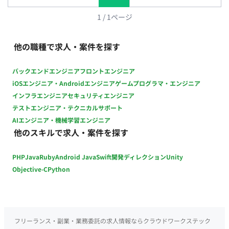
ト、キャッチコピーを際立たせるミニマルなデザインの追求 ■
働き方 稼働量：週1日～（施策のスケジュールやボリュームに
1
/
1
ページ
応じて柔軟にご調整いただきます） リモート稼働：可能 フレッ
クス稼働：可能 コミュニケーションツール：Chatwork
他の職種で求人・案件を探す
バックエンドエンジニア
フロントエンジニア
iOSエンジニア・Androidエンジニア
ゲームプログラマ・エンジニア
インフラエンジニア
セキュリティエンジニア
テストエンジニア・テクニカルサポート
AIエンジニア・機械学習エンジニア
他のスキルで求人・案件を探す
PHP
Java
Ruby
Android Java
Swift
開発ディレクション
Unity
Objective-C
Python
フリーランス・副業・業務委託の求人情報ならクラウドワークステック