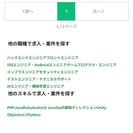
終チェックおよび改善提案 担当工程：設計・実装・テスト
前へ
1
次へ
【進行管理・折衝業務】 ・セクションメンバーのスケジュール
管理 ・外部協力会社との折衝、スケジュール調整 ・社内外との
調整業務 担当工程：要件定義・保守運用 ■チーム体制 ・アート
1
/
1
ページ
ディレクター ・デザイナー ・プランナー ・エンジニア ■開発
環境 プログラミング言語 ・該当なし インフラ ・該当なし ■働
他の職種で求人・案件を探す
き方 ・稼働量：週5日 ・リモート稼働：一部リモート（週3日出
社／週2日リモート） ・フレックス稼働：10:00～19:00想定
バックエンドエンジニア
フロントエンジニア
iOSエンジニア・Androidエンジニア
ゲームプログラマ・エンジニア
インフラエンジニア
セキュリティエンジニア
テストエンジニア・テクニカルサポート
AIエンジニア・機械学習エンジニア
他のスキルで求人・案件を探す
PHP
Java
Ruby
Android Java
Swift
開発ディレクション
Unity
Objective-C
Python