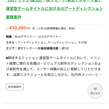
運営型ゲームタイトルにおけるUIアートディレクション
業務案件
450,000
〜
円／月
（※月160時間稼働の場合・税別）
職種：
Webデザイナー・UI/UXデザイナー
スキル：
アートディレクション, ゲームディレクション, その他
エリア：
東京テレポート駅
最低稼働日数：
週5日
■期待するミッション 運営型ゲームタイトルにおいて、イベン
ト施策に関わる各種UI・ビジュアル制作のディレクションおよ
び実制作を通じて、ユーザー体験の向上に貢献していただきま
す。 品質とスケジュールを両立しながら、社内外メンバーと連
携し、安定した運営体制の構築を推進していただくポジション
です。 ■業務内容・担当工程 【イベント施策に関わるデザイン
高単価案件
制作】 ・ロゴデザイン、アイコン制作など各種クリエイティブ
制作 ・UIパーツやビジュアル素材の作成 担当工程：実装・テス
ト 【クオリティコントロール（アートディレクション業務）】
・各種クリエイティブの品質管理 ・アセット管理 ・制作物の最