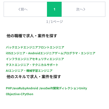
前へ
1
次へ
1
/
1
ページ
他の職種で求人・案件を探す
バックエンドエンジニア
フロントエンジニア
iOSエンジニア・Androidエンジニア
ゲームプログラマ・エンジニア
インフラエンジニア
セキュリティエンジニア
テストエンジニア・テクニカルサポート
AIエンジニア・機械学習エンジニア
他のスキルで求人・案件を探す
PHP
Java
Ruby
Android Java
Swift
開発ディレクション
Unity
Objective-C
Python