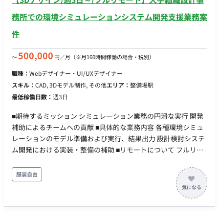
務所での環境シミュレーションシステム開発支援業務案
件
500,000
〜
円／月
（※月160時間稼働の場合・税別）
職種：
Webデザイナー・UI/UXデザイナー
スキル：
CAD, 3Dモデル制作, その他
エリア：
整備場駅
最低稼働日数：
週3日
■期待するミッション シミュレーション業務の円滑な実行 開発
補助によるチームへの貢献 ■具体的な業務内容 各種環境シミュ
レーションのモデル準備および実行、結果出力 設計検討システ
ム開発における実装・整備の補助 ■リモートについて フルリモ
ートになります。
服装自由