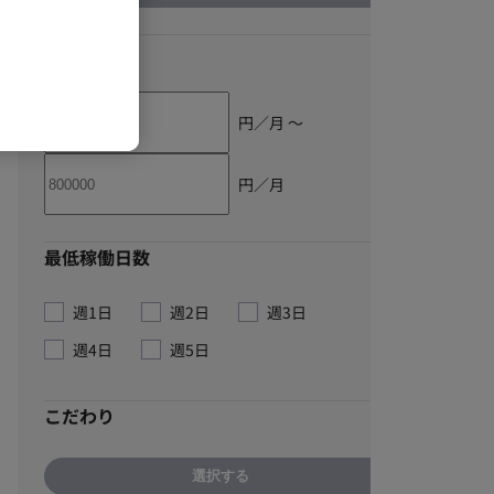
単価
円／月 〜
円／月
最低稼働日数
週1日
週2日
週3日
週4日
週5日
こだわり
選択する