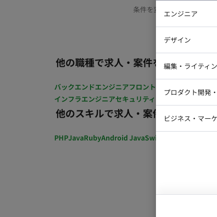
条件を変更するか、もう少
エンジニア
バックエン
デザイン
iOSエンジ
他の職種で求人・案件を探す
Webデザイ
インフラエ
編集・ライティ
テストエン
Webコーダ
グラフィッ
バックエンドエンジニア
フロントエンジニア
iOSエン
プロダクト開発
ラストレー
インフラエンジニア
セキュリティエンジニア
テストエ
編集者・翻
他のスキルで求人・案件を探す
Webディ
ビジネス・マーケ
クトマネー
マーケター
PHP
Java
Ruby
Android Java
Swift
開発ディレクショ
システムコ
コンサルタ
プロンプト