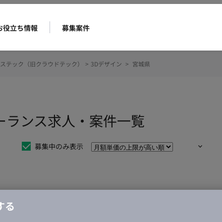
お役立ち情報
募集案件
ステック（旧クラウドテック）
>
3Dデザイン
>
宮城県
リーランス求人・案件一覧
募集中のみ表示
仕事は見つかりませんでした。
する