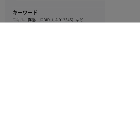
キーワード
スキル、職種、JOBID（JA-012345）など
0
該当するお仕事数
件
この条件で絞り込む
ル
利用規約
個人情報保護方針
サイトマップ