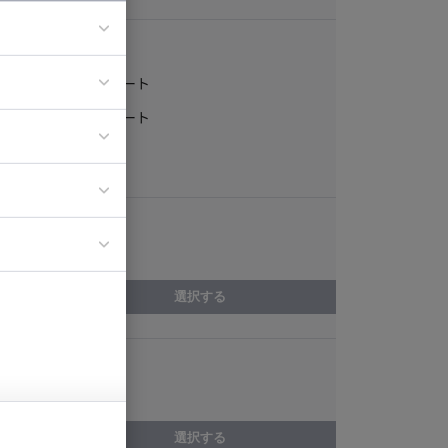
稼働形態
フルリモート
ア
一部リモート
ティブディレク
常駐
ジニア
エリア
イエンティスト
宮城県
選択する
スキル
3Dデザイン
選択する