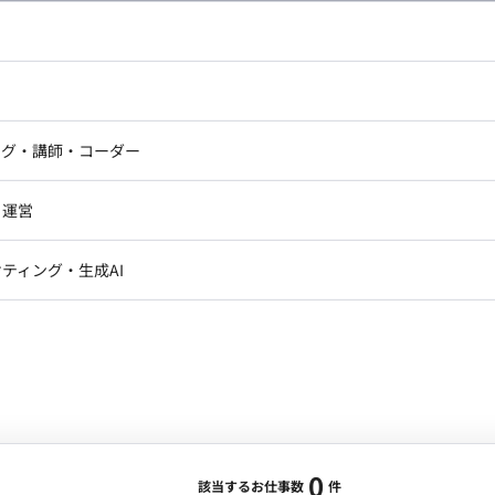
し広い条件設定で検索してみてください。
ドエンジニア
フロントエンジニア
ニア・Androidエンジニア
ゲームプログラマ・エンジニ
アートディレクター・クリエイ
ナー・UI/UXデザイナー
ンジニア
セキュリティエンジニア
ング・講師・コーダー
ター
ジニア・テクニカルサポート
AIエンジニア・機械学習エン
ー
Webライター
クデザイナー・CGデザイナー・イ
ジニア・Androidエンジニア
ゲームプログラマ・エンジニア
・運営
ター
ンジニア・テクニカルサポート
AIエンジニア・機械学習エンジニア
訳・その他ライター
レクター・プロデューサー・プロジェ
データアナリスト・データサ
ティング・生成AI
ジャー
・メディア運用
DX推進
ン
Unity
Objective-C
Python
ンサルタント・ITコンサルタント
ント・企画・セールス
採用・組織開発・制度設計
エンジニアリング
0
該当するお仕事数
件