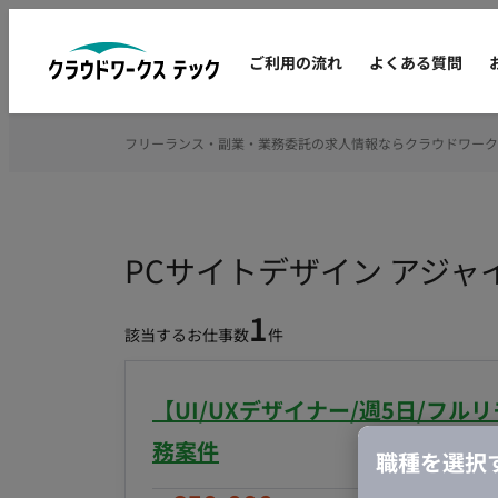
ご利用の流れ
よくある質問
フリーランス・副業・業務委託の求人情報ならクラウドワーク
PCサイトデザイン アジ
1
該当するお仕事数
件
【UI/UXデザイナー/週5日/フル
務案件
職種を選択