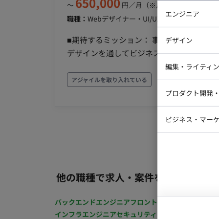
650,000
〜
円／月
（※月160時間稼働の場
エンジニア
職種：
Webデザイナー・UI/UXデザイナー
スキル
バックエン
■期待するミッション： 事業課題や目的
デザイン
iOSエンジ
デザインを通してビジネス成長と本質的な価値提供を実現する
Webデザイ
を代表する大手企業からスタートアップま
インフラエ
編集・ライティ
して並走しながら、案件への深い理解とデ
アジャイルを取り入れている
テストエン
Webコーダ
グラフィッ
価値を提供します。 ▼具体的な仕事内容 ・クライアントの事業課題や「なぜやりたいのか」を言語
プロダクト開発
ラストレー
編集者・翻
化しPJ課題を定義 ・定性的かつ定量的なゴ
Webディ
してブランドと体験を設計 ・プロトタイプ
ビジネス・マーケ
クトマネー
性を提供 ・リリース後の改善 ツール AIツール：ChatGPT、Gemini Pro、NotebookLM、
マーケター
システムコ
Claude、Cursor 、midjourney、Figma 
コンサルタ
Sketch チームコミュニケーション：Slack、
Keynote
プロンプト
他の職種で求人・案件を探す
バックエンドエンジニア
フロントエンジニア
iOSエン
インフラエンジニア
セキュリティエンジニア
テストエ