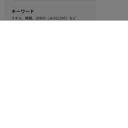
キーワード
スキル、職種、JOBID（JA-012345）など
1
該当するお仕事数
件
この条件で絞り込む
ル
利用規約
個人情報保護方針
サイトマップ