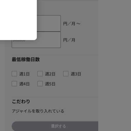
単価
円／月 〜
円／月
最低稼働日数
週1日
週2日
週3日
週4日
週5日
こだわり
アジャイルを取り入れている
選択する