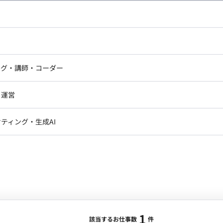
合・税別）
：
UIUX設計
エリア：
渋谷駅
最低稼働日数：
週5日
ドエンジニア
フロントエンジニア
の言語化から成果物のアウトプットまで一貫して支援し、
ニア・Androidエンジニア
ゲームプログラマ・エンジニ
こと。 ■業務内容・担当工程： 日本
アートディレクター・クリエイ
ナー・UI/UXデザイナー
で幅広いクライアントに対して、デザインパートナーと
ンジニア
セキュリティエンジニア
ング・講師・コーダー
ター
ザインアウトプットを通してクライアント、ユーザーに
ジニア・テクニカルサポート
AIエンジニア・機械学習エン
ー
Webライター
クデザイナー・CGデザイナー・イ
・運営
ター
訳・その他ライター
ール設定 ・プロダクトロードマップ設計 ・UIを手段と
レクター・プロデューサー・プロジェ
データアナリスト・データサ
制作とブラッシュアップ ・デザインシステム化し再現
ティング・生成AI
ジャー
1
・メディア運用
DX推進
ンサルタント・ITコンサルタント
Make デザイン作成：Adobe Creative Cloud、Figma、
ント・企画・セールス
採用・組織開発・制度設計
Zoom、Strap ドキュメント：Strap、Notion、
エンジニアリング
ジニア・Androidエンジニア
ゲームプログラマ・エンジニア
1
ンジニア・テクニカルサポート
AIエンジニア・機械学習エンジニア
該当するお仕事数
件