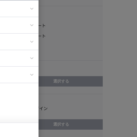
稼働形態
フルリモート
ア
一部リモート
ティブディレク
常駐
ジニア
エリア
イエンティスト
選択する
スキル
PCサイトデザイン
選択する