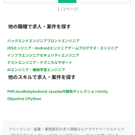
Gemini Pro、NotebookLM、Claude、Cursor 、midjourney、
Figma Make デザイン作成：Adobe Creative Cloud、Figma、
1
/
1
ページ
Sketch チームコミュニケーション：Slack、Zoom、Strap ドキ
ュメント：Strap、Notion、Keynote
他の職種で求人・案件を探す
バックエンドエンジニア
フロントエンジニア
iOSエンジニア・Androidエンジニア
ゲームプログラマ・エンジニア
インフラエンジニア
セキュリティエンジニア
テストエンジニア・テクニカルサポート
AIエンジニア・機械学習エンジニア
他のスキルで求人・案件を探す
PHP
Java
Ruby
Android Java
Swift
開発ディレクション
Unity
Objective-C
Python
フリーランス・副業・業務委託の求人情報ならクラウドワークステック