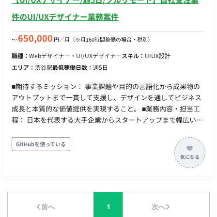
件のUI/UXデザイナー業務案件
650,000
〜
円／月
（※月160時間稼働の場合・税別）
職種：
Webデザイナー・UI/UXデザイナー
スキル：
UIUX設計
エリア：
渋谷駅
最低稼働日数：
週5日
■期待するミッション： 事業課題や目的の言語化から成果物の
アウトプットまで一貫して支援し、デザインを通してビジネス
成長と本質的な価値提供を実現すること。 ■業務内容・担当工
程： 日本を代表する大手企業からスタートアップまで幅広いク
ライアントに対して、デザインパートナーとして並走しなが
ら、案件への深い理解とデザインアウトプットを通してクライ
GitHubを使っている
アント、ユーザーに価値を提供します。 ▼具体的な仕事内容 ・
クライアントの事業課題や「なぜやりたいのか」を言語化しPJ
課題を定義 ・定性的かつ定量的なゴール設定 ・プロダクトロー
ドマップ設計 ・UIを手段としてブランドと体験を設計 ・プロト
タイプ制作とブラッシュアップ ・デザインシステム化し再現性
前へ
1
次へ
を提供 ・リリース後の改善 ツール AIツール：ChatGPT、