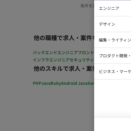
条件を変更するか、もう少
エンジニア
バックエン
デザイン
iOSエンジ
他の職種で求人・案件を探す
Webデザイ
インフラエ
編集・ライティ
テストエン
Webコーダ
グラフィッ
バックエンドエンジニア
フロントエンジニア
iOSエン
プロダクト開発
ラストレー
インフラエンジニア
セキュリティエンジニア
テストエ
編集者・翻
他のスキルで求人・案件を探す
Webディ
ビジネス・マーケ
クトマネー
マーケター
PHP
Java
Ruby
Android Java
Swift
開発ディレクショ
システムコ
コンサルタ
プロンプト