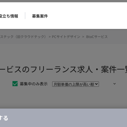
役立ち情報
募集案件
ステック（旧クラウドテック）
>
PCサイトデザイン
>
BtoCサービス
Cサービスのフリーランス求人・案件一
募集中のみ表示
仕事は見つかりませんでした。
する