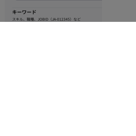
キーワード
スキル、職種、JOBID（JA-012345）など
0
該当するお仕事数
件
この条件で絞り込む
ル
利用規約
個人情報保護方針
サイトマップ