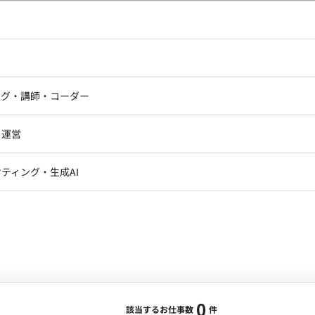
し広い条件設定で検索してみてください。
ドエンジニア
フロントエンジニア
ニア・Androidエンジニア
ゲームプログラマ・エンジニ
アートディレクター・クリエイ
ナー・UI/UXデザイナー
ンジニア
セキュリティエンジニア
ング・講師・コーダー
ター
ジニア・テクニカルサポート
AIエンジニア・機械学習エン
ー
Webライター
クデザイナー・CGデザイナー・イ
ジニア・Androidエンジニア
ゲームプログラマ・エンジニア
・運営
ター
ンジニア・テクニカルサポート
AIエンジニア・機械学習エンジニア
訳・その他ライター
レクター・プロデューサー・プロジェ
データアナリスト・データサ
ティング・生成AI
ジャー
・メディア運用
DX推進
ン
Unity
Objective-C
Python
ンサルタント・ITコンサルタント
ント・企画・セールス
採用・組織開発・制度設計
エンジニアリング
0
該当するお仕事数
件