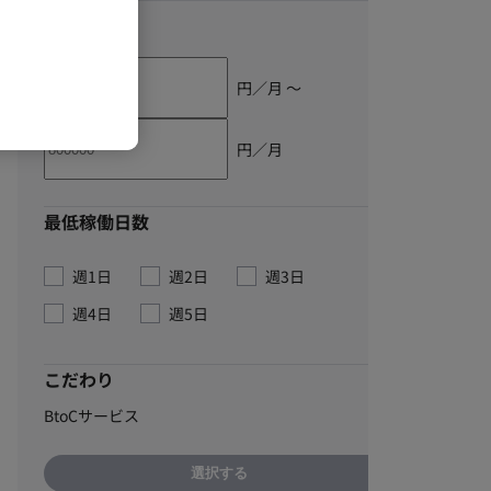
単価
円／月 〜
円／月
最低稼働日数
週1日
週2日
週3日
週4日
週5日
こだわり
BtoCサービス
選択する