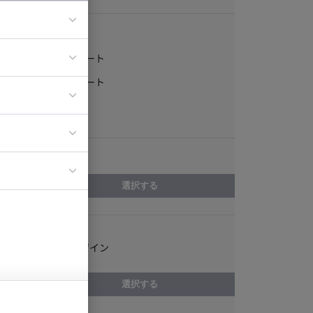
稼働形態
フルリモート
ア
一部リモート
ティブディレク
常駐
ジニア
エリア
イエンティスト
選択する
スキル
PCサイトデザイン
選択する