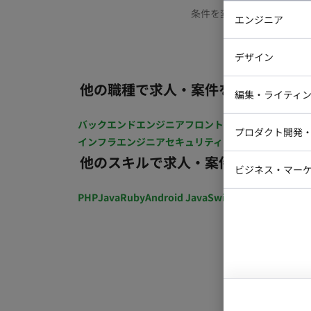
条件を変更するか、もう少
エンジニア
バックエン
デザイン
iOSエンジ
他の職種で求人・案件を探す
Webデザイ
インフラエ
編集・ライティ
テストエン
Webコーダ
グラフィッ
バックエンドエンジニア
フロントエンジニア
iOSエン
プロダクト開発
ラストレー
インフラエンジニア
セキュリティエンジニア
テストエ
編集者・翻
他のスキルで求人・案件を探す
Webディ
ビジネス・マーケ
クトマネー
マーケター
PHP
Java
Ruby
Android Java
Swift
開発ディレクショ
システムコ
コンサルタ
プロンプト