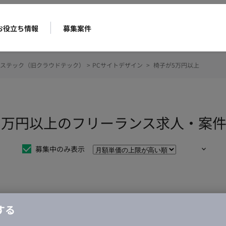
お役立ち情報
募集案件
ステック（旧クラウドテック）
>
PCサイトデザイン
>
椅子が5万円以上
が5万円以上のフリーランス求人・案
募集中のみ表示
仕事は見つかりませんでした。
する