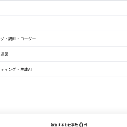
し広い条件設定で検索してみてください。
ドエンジニア
フロントエンジニア
ニア・Androidエンジニア
ゲームプログラマ・エンジニ
アートディレクター・クリエイ
ナー・UI/UXデザイナー
ンジニア
セキュリティエンジニア
ング・講師・コーダー
ター
ジニア・テクニカルサポート
AIエンジニア・機械学習エン
ー
Webライター
クデザイナー・CGデザイナー・イ
ジニア・Androidエンジニア
ゲームプログラマ・エンジニア
・運営
ター
ンジニア・テクニカルサポート
AIエンジニア・機械学習エンジニア
訳・その他ライター
レクター・プロデューサー・プロジェ
データアナリスト・データサ
ティング・生成AI
ジャー
・メディア運用
DX推進
ン
Unity
Objective-C
Python
ンサルタント・ITコンサルタント
ント・企画・セールス
採用・組織開発・制度設計
エンジニアリング
0
該当するお仕事数
件