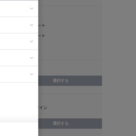
稼働形態
フルリモート
ア
一部リモート
ティブディレク
常駐
ジニア
エリア
イエンティスト
選択する
スキル
PCサイトデザイン
選択する