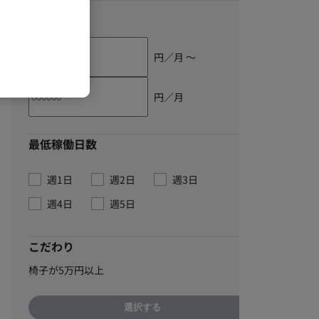
単価
円／月 〜
円／月
最低稼働日数
週1日
週2日
週3日
週4日
週5日
こだわり
椅子が5万円以上
選択する