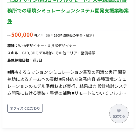
務所での環境シミュレーションシステム開発支援業務案
件
500,000
〜
円／月
（※月160時間稼働の場合・税別）
職種：
Webデザイナー・UI/UXデザイナー
スキル：
CAD, 3Dモデル制作, その他
エリア：
整備場駅
最低稼働日数：
週3日
■期待するミッション シミュレーション業務の円滑な実行 開発
補助によるチームへの貢献 ■具体的な業務内容 各種環境シミュ
レーションのモデル準備および実行、結果出力 設計検討システ
ム開発における実装・整備の補助 ■リモートについて フルリモ
ートになります。
オフィスにこだわり