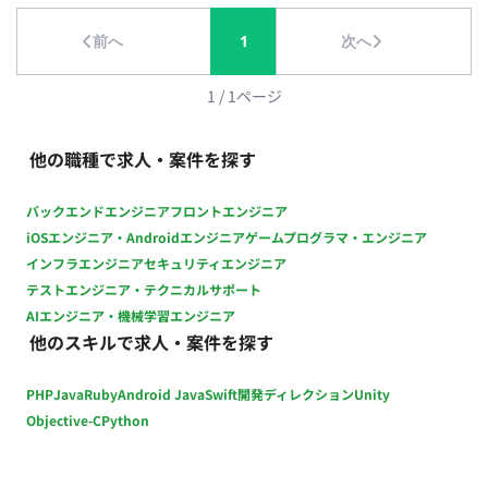
前へ
1
次へ
1
/
1
ページ
他の職種で求人・案件を探す
バックエンドエンジニア
フロントエンジニア
iOSエンジニア・Androidエンジニア
ゲームプログラマ・エンジニア
インフラエンジニア
セキュリティエンジニア
テストエンジニア・テクニカルサポート
AIエンジニア・機械学習エンジニア
他のスキルで求人・案件を探す
PHP
Java
Ruby
Android Java
Swift
開発ディレクション
Unity
Objective-C
Python