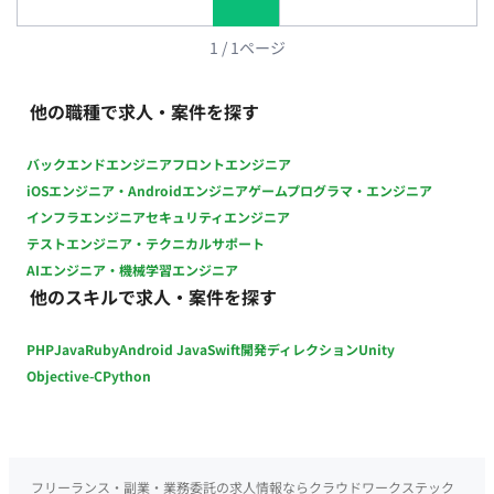
く、実務としてしっかりと使える方。生データでのやり取りが
発生します）ご自身のPCに最新版がインストールされているこ
1
/
1
ページ
と。 ・AutoCAD（平面図をこちらのソフトで描いているため、
そのまま読み込んで作業できる方が仕事が依頼しやすいです）
他の職種で求人・案件を探す
【尚可要件】 ・Enscape（企業側の指定レンダリングソフトの
ため、環境を揃えていただけると大変助かります。動画書き出
バックエンドエンジニア
フロントエンジニア
し等も依頼する可能性があります） ・Adobe Illustrator、
iOSエンジニア・Androidエンジニア
ゲームプログラマ・エンジニア
Photoshop（サインデータのやり取りや、パースのレタッチを
インフラエンジニア
セキュリティエンジニア
お願いする可能性があります） ・PowerPoint（作成したパー
テストエンジニア・テクニカルサポート
スデータをPPT資料に貼り込んで納品していただくケースがあ
AIエンジニア・機械学習エンジニア
ります） 【可能であれば】 ・Revit 【その他・働き方につい
他のスキルで求人・案件を探す
て】 ・稼働の柔軟性：事前にスプレッドシートへご自身の稼働
予定（曜日・時間）を登録いただく形式です。極端に稼働日数
PHP
Java
Ruby
Android Java
Swift
開発ディレクション
Unity
が少ないと依頼が難しくなりますが、設計者の指定するアップ
日（納期）さえ守っていただければ、時間の融通はある程度効
Objective-C
Python
きます。（海外在住等で時差がある方でも対応可能です） ・コ
ミュニケーション： ツールはSlack（連絡用）とGoogle
Drive（資料・データ共有用）を使用します。 業務の開始時・終
了時にはSlackにて報告をお願いします。 実際の作業指示や質
フリーランス・副業・業務委託の求人情報ならクラウドワークステック