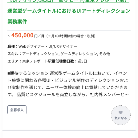
運営型ゲームタイトルにおけるUIアートディレクション
業務案件
450,000
〜
円／月
（※月160時間稼働の場合・税別）
職種：
Webデザイナー・UI/UXデザイナー
スキル：
アートディレクション, ゲームディレクション, その他
エリア：
東京テレポート駅
最低稼働日数：
週5日
■期待するミッション 運営型ゲームタイトルにおいて、イベン
ト施策に関わる各種UI・ビジュアル制作のディレクションおよ
び実制作を通じて、ユーザー体験の向上に貢献していただきま
す。 品質とスケジュールを両立しながら、社内外メンバーと連
携し、安定した運営体制の構築を推進していただくポジション
です。 ■業務内容・担当工程 【イベント施策に関わるデザイン
急募求人
制作】 ・ロゴデザイン、アイコン制作など各種クリエイティブ
制作 ・UIパーツやビジュアル素材の作成 担当工程：実装・テス
ト 【クオリティコントロール（アートディレクション業務）】
・各種クリエイティブの品質管理 ・アセット管理 ・制作物の最