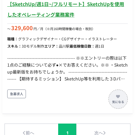
【SketchUp/週1日~/フルリモート】SketchUpを使用
終チェックおよび改善提案 担当工程：設計・実装・テスト
【進行管理・折衝業務】 ・セクションメンバーのスケジュール
したオペレーティング業務案件
管理 ・外部協力会社との折衝、スケジュール調整 ・社内外との
調整業務 担当工程：要件定義・保守運用 ■チーム体制 ・アート
329,600
〜
円／月
（※月160時間稼働の場合・税別）
ディレクター ・デザイナー ・プランナー ・エンジニア ■開発
職種：
グラフィックデザイナー・CGデザイナー・イラストレーター
環境 プログラミング言語 ・該当なし インフラ ・該当なし ■働
スキル：
3Dモデル制作
エリア：
品川駅
最低稼働日数：
週1日
き方 ・稼働量：週5日 ・リモート稼働：一部リモート（週3日出
社／週2日リモート） ・フレックス稼働：10:00～19:00想定
--------------------------------------------- ※※エントリーの際は以下
1点のご経験について必ず●×でお答えください。※※ ・Sketch
up最新版をお持ちでしょうか。 ---------------------------------------
------ 【期待するミッション】 SketchUp等を利用した３Dパー
ス作成、モデリングをご担当いただきます。案件には大きく分
けて「コンペ案件」と「実施案件」があります。 ・コンペ案
急募求人
件：空間の立ち上げから家具の配置など、ゼロベースでのモデ
リングおよびパース作成（期間は4日〜2週間程度） ・実施案
件：受注済み案件のパース作成 ※主にSketchUpの生データ納
品や、Enscapeを用いた静止画・ウォークスルー動画の作成を
行っていただきます。詳細はご面談時にお話しいたします。
前へ
1
次へ
【必須要件】 ・SketchUp（使ったことがあるレベルではな