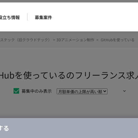
役立ち情報
募集案件
ステック（旧クラウドテック）
>
3Dアニメーション制作
>
GitHubを使っている
itHubを使っているのフリーランス
募集中のみ表示
仕事は見つかりませんでした。
する