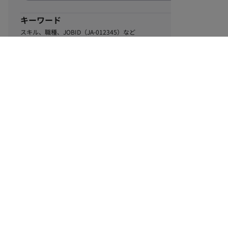
キーワード
スキル、職種、JOBID（JA-012345）など
0
該当するお仕事数
件
この条件で絞り込む
ル
利用規約
個人情報保護方針
サイトマップ