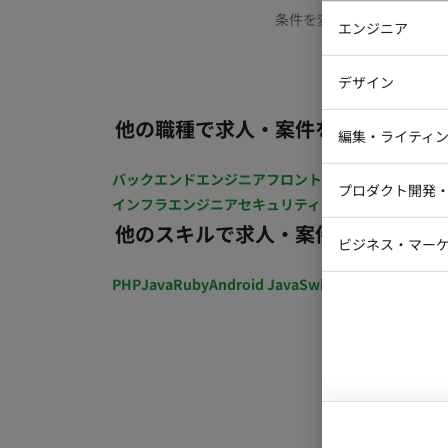
条件を変更するか、もう少
エンジニア
バックエン
デザイン
iOSエンジ
他の職種で求人・案件を探す
Webデザイ
インフラエ
編集・ライティ
テストエン
Webコーダ
グラフィッ
バックエンドエンジニア
フロントエンジニア
iOSエン
プロダクト開発
ラストレー
インフラエンジニア
セキュリティエンジニア
テストエ
編集者・翻
他のスキルで求人・案件を探す
Webディ
ビジネス・マーケ
クトマネー
マーケター
PHP
Java
Ruby
Android Java
Swift
開発ディレクショ
システムコ
コンサルタ
プロンプト