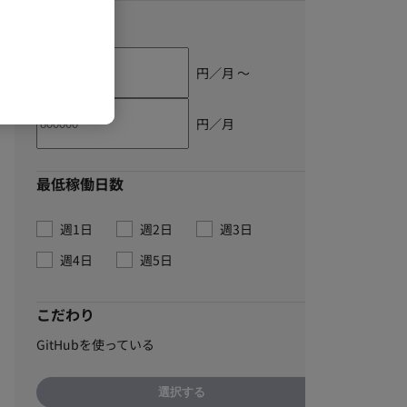
単価
円／月 〜
円／月
最低稼働日数
週1日
週2日
週3日
週4日
週5日
こだわり
GitHubを使っている
選択する