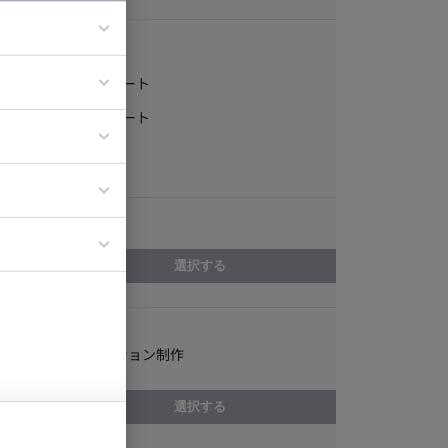
稼働形態
フルリモート
ア
一部リモート
ティブディレク
常駐
ジニア
エリア
イエンティスト
選択する
スキル
3Dアニメーション制作
選択する