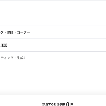
し広い条件設定で検索してみてください。
ドエンジニア
フロントエンジニア
ニア・Androidエンジニア
ゲームプログラマ・エンジニ
アートディレクター・クリエイ
ナー・UI/UXデザイナー
ンジニア
セキュリティエンジニア
ング・講師・コーダー
ター
ジニア・テクニカルサポート
AIエンジニア・機械学習エン
ー
Webライター
クデザイナー・CGデザイナー・イ
ジニア・Androidエンジニア
ゲームプログラマ・エンジニア
・運営
ター
ンジニア・テクニカルサポート
AIエンジニア・機械学習エンジニア
訳・その他ライター
レクター・プロデューサー・プロジェ
データアナリスト・データサ
ティング・生成AI
ジャー
・メディア運用
DX推進
ン
Unity
Objective-C
Python
ンサルタント・ITコンサルタント
ント・企画・セールス
採用・組織開発・制度設計
エンジニアリング
0
該当するお仕事数
件