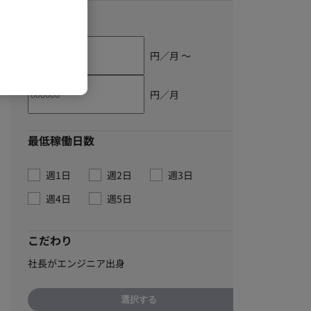
単価
円／月 〜
円／月
最低稼働日数
週1日
週2日
週3日
週4日
週5日
こだわり
社長がエンジニア出身
選択する