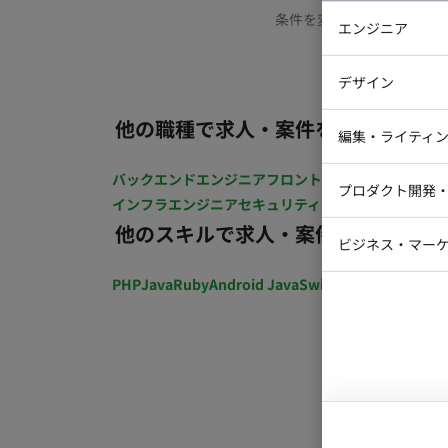
条件を変更するか、もう少
エンジニア
バックエン
デザイン
iOSエンジ
他の職種で求人・案件を探す
Webデザイ
インフラエ
編集・ライティ
テストエン
Webコーダ
グラフィッ
バックエンドエンジニア
フロントエンジニア
iOSエン
プロダクト開発
ラストレー
インフラエンジニア
セキュリティエンジニア
テストエ
編集者・翻
他のスキルで求人・案件を探す
Webディ
ビジネス・マーケ
クトマネー
マーケター
PHP
Java
Ruby
Android Java
Swift
開発ディレクショ
システムコ
コンサルタ
プロンプト