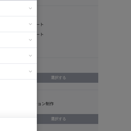
稼働形態
フルリモート
ア
一部リモート
ティブディレク
常駐
ジニア
エリア
イエンティスト
選択する
スキル
3Dアニメーション制作
選択する