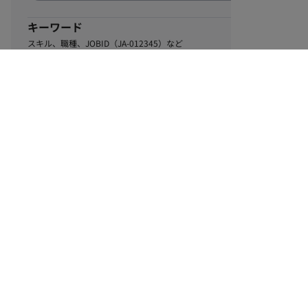
キーワード
スキル、職種、JOBID（JA-012345）など
0
該当するお仕事数
件
この条件で絞り込む
ル
利用規約
個人情報保護方針
サイトマップ