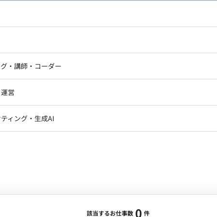
し広い条件設定で検索してみてください。
ドエンジニア
フロントエンジニア
ニア・Androidエンジニア
ゲームプログラマ・エンジニ
アートディレクター・クリエイ
ナー・UI/UXデザイナー
ンジニア
セキュリティエンジニア
ング・講師・コーダー
ター
ジニア・テクニカルサポート
AIエンジニア・機械学習エン
ー
Webライター
クデザイナー・CGデザイナー・イ
ジニア・Androidエンジニア
ゲームプログラマ・エンジニア
・運営
ター
ンジニア・テクニカルサポート
AIエンジニア・機械学習エンジニア
訳・その他ライター
レクター・プロデューサー・プロジェ
データアナリスト・データサ
ティング・生成AI
ジャー
・メディア運用
DX推進
ン
Unity
Objective-C
Python
ンサルタント・ITコンサルタント
ント・企画・セールス
採用・組織開発・制度設計
エンジニアリング
0
該当するお仕事数
件