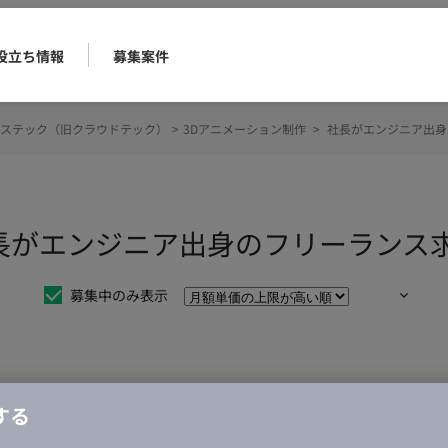
役立ち情報
募集案件
ステック（旧クラウドテック）
>
3Dアニメーション制作
>
社長がエンジニア出身
社長がエンジニア出身のフリーランス
募集中のみ表示
仕事は見つかりませんでした。
する