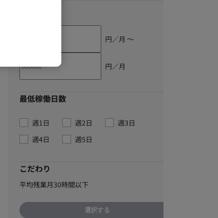
単価
円／月 〜
円／月
最低稼働日数
週1日
週2日
週3日
週4日
週5日
こだわり
平均残業月30時間以下
選択する