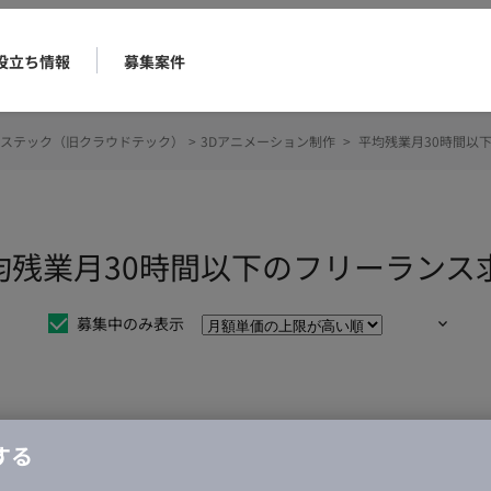
役立ち情報
募集案件
ステック（旧クラウドテック）
>
3Dアニメーション制作
>
平均残業月30時間以
平均残業月30時間以下のフリーランス
募集中のみ表示
仕事は見つかりませんでした。
する