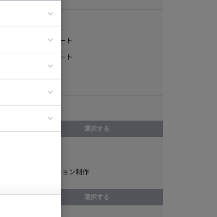
稼働形態
フルリモート
ア
一部リモート
ティブディレク
常駐
ジニア
エリア
イエンティスト
選択する
スキル
3Dアニメーション制作
選択する