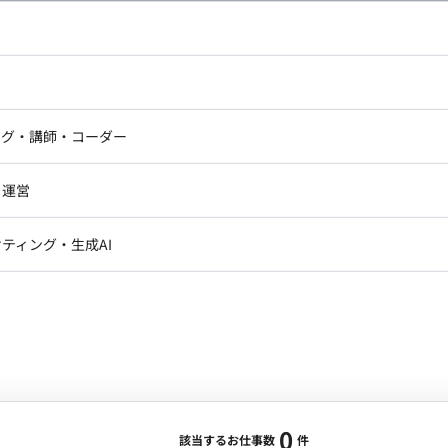
し広い条件設定で検索してみてください。
ドエンジニア
フロントエンジニア
ニア・Androidエンジニア
ゲームプログラマ・エンジニ
アートディレクター・クリエイ
ナー・UI/UXデザイナー
ンジニア
セキュリティエンジニア
ング・講師・コーダー
ター
ジニア・テクニカルサポート
AIエンジニア・機械学習エン
ー
Webライター
クデザイナー・CGデザイナー・イ
ジニア・Androidエンジニア
ゲームプログラマ・エンジニア
・運営
ター
ンジニア・テクニカルサポート
AIエンジニア・機械学習エンジニア
訳・その他ライター
レクター・プロデューサー・プロジェ
データアナリスト・データサ
ティング・生成AI
ジャー
・メディア運用
DX推進
ン
Unity
Objective-C
Python
ンサルタント・ITコンサルタント
ント・企画・セールス
採用・組織開発・制度設計
エンジニアリング
0
該当するお仕事数
件