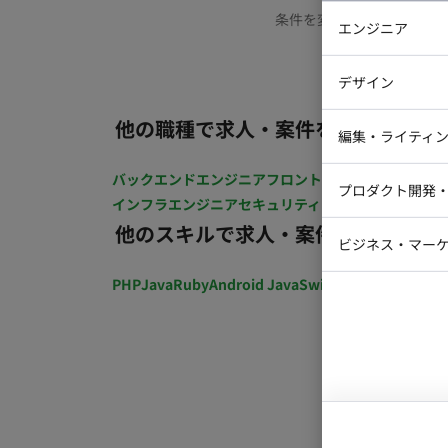
条件を変更するか、もう少
エンジニア
バックエン
デザイン
iOSエンジ
他の職種で求人・案件を探す
Webデザイ
インフラエ
編集・ライティ
テストエン
Webコーダ
グラフィッ
バックエンドエンジニア
フロントエンジニア
iOSエン
プロダクト開発
ラストレー
インフラエンジニア
セキュリティエンジニア
テストエ
編集者・翻
他のスキルで求人・案件を探す
Webディ
ビジネス・マーケ
クトマネー
マーケター
PHP
Java
Ruby
Android Java
Swift
開発ディレクショ
システムコ
コンサルタ
プロンプト