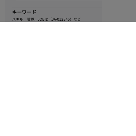
キーワード
スキル、職種、JOBID（JA-012345）など
0
該当するお仕事数
件
この条件で絞り込む
ル
利用規約
個人情報保護方針
サイトマップ