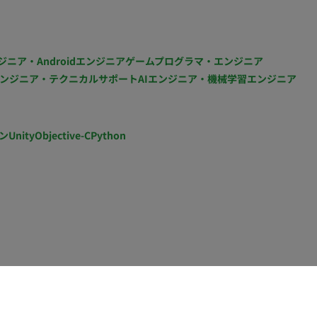
■開発フェーズと予定 アプリのデザイン・開発は完成して
ち上げていくフェーズです。 ■案件の魅力（会社につ
リソースは割けないものの、既に形になっているアプリ
ジニア・Androidエンジニア
ゲームプログラマ・エンジニア
を持って企画・推進できる環境です。フリーマガジンで
ンジニア・テクニカルサポート
AIエンジニア・機械学習エンジニア
応えを感じやすいのも魅力です。 ■リモート稼働につい
〜20時間程度の稼働を想定（初月は立ち上げのため多めを
の関わり方を想定しています
ン
Unity
Objective-C
Python