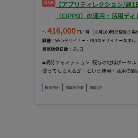
衝、スケジュール調整 ・社内外との調整業
NEW
【アプリディレクション/週1
トディレクター ・デザイナー ・プランナー
（CIPPO）の運用・活用デ
し インフラ ・該当なし ■働き方 ・稼働
2日リモート） ・フレックス稼働：10:00～1
416,000
〜
円／月
（※月160時間稼働の場
職種：
Webデザイナー・UI/UXデザイナー
スキル
最低稼働日数：
週1日
■期待するミッション 既存の地域ポータル
使ってもらえるか」という運用・活用の観
くこと。 ■具体的な業務内容 ・アプリの
進 ・アプリの利用促進（ダウンロード数
服装自由
高成長企業
面談1回
案 ・UI/UXの観点からの改善提案 ・社
画立案からディレクション、施策の推進ま
発・実装やデザイン制作そのものは業務範
ションが中心となります。 ■チーム体制 
不慣れなメンバーもいるため、噛み砕いて
流れ （※詳細ヒアリング必要：どのような