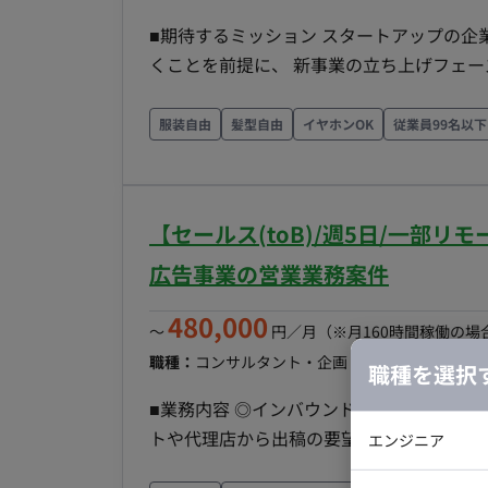
ニケーション：Slack ■働
■期待するミッション スタートアップの
くことを前提に、 新事業の立ち上げフェ
展開やブランディングを前提としたUI/U
人数のスタートアップ特有の不確実性を楽
服装自由
髪型自由
イヤホンOK
従業員99名以下
い、プロダクトの成長に貢献していただく役割です。 ■業務内容 ・海外ユーザー
・購入・流通・継続利用までの体験設計 ・
UI設計 ・プロダクト全体の使いやすさ・継続利用率向上に
【セールス(toB)/週5日/一部リ
13:00~17:00 ・基本リモート（最初
働：可
広告事業の営業業務案件
480,000
〜
円／月
（※月160時間稼働の場
職種：
コンサルタント・企画・セールス
スキル：
職種を選択
■業務内容 ◎インバウンド営業 ※ありが
トや代理店から出稿の要望をいただいてい
エンジニア
ントのニーズのヒアリングや広告提案 ◎アウトバウンド営業：アタックリストの作成 ・ユーザー
バックエン