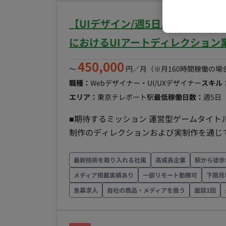
実務まで（※スキルやご希望に応じて調整可） ■チーム体制 社内の制作部メンバーと一緒
【UIデザイン/週5日/一部リモ
いただきます。 ■業務の流れ （※詳細ヒアリング必要：どのような依頼フローになるか等） ■開発
環境 アプリ：CIPPO（シッポ） ツール：Illustrator, Pho
におけるUIアートディレクション
存制作業務の進行、および新規アプリ企画
450,000
る、） ■案件の魅力（会社について・サービスについて） 正社員ほどのリソースは割けないが、ス
〜
円／月
（※月160時間稼働の場
キルを活かして新規アプリの企画など裁量を持っ
職種：
Webデザイナー・UI/UXデザイナー
スキル
稼働について ・フルリモート可能 ■働き方 ・別日も網羅的に稼働していただきたいが、月の中旬ご
エリア：
東京テレポート駅
最低稼働日数：
週5日
ろに集中的に稼働ができる方
■期待するミッション 運営型ゲームタイト
制作のディレクションおよび実制作を通じ
とスケジュールを両立しながら、社内外メ
ただくポジションです。 ■業務内容・担当
最新技術を取り入れる社風
高成長企業
駅から徒歩
ザイン、アイコン制作など各種クリエイティ
メディア掲載実績あり
一部リモート勤務可
下限月
程：実装・テスト 【クオリティコントロー
急募求人
自社の商品・メディアを扱う
面談1回
ィブの品質管理 ・アセット管理 ・制作物
テスト 【進行管理・折衝業務】 ・セクシ