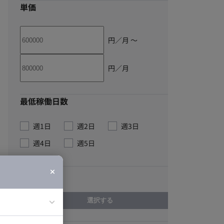
単価
円／月 〜
円／月
最低稼働日数
週1日
週2日
週3日
週4日
週5日
こだわり
選択する