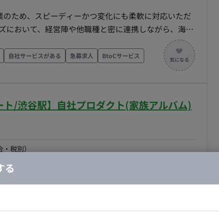
き方 開始日：2026年4月 リモート可否：フルリモート可能
企業のため、スピーディーかつ変化にも柔軟に対応いただ
ーズにおいて、経営陣や他職種と密に連携しながら、海外
Xデザインを牽引していただくことを期待しています。 少
しみつつ、自ら手を動かしてデザインの仕組み化を行
自社サービスがある
急募求人
BtoCサービス
向けのUI/UX設計
toCアプリ、マーケットプレイス、コミュニティ機能の
向けた改善 ■ 働き方 ・コアタイム：
モート/渋谷駅】自社プロダクト(家族アルバム)
の2回ほど＋必要に応じて対面打ち合わせ） ・フレックス稼
合・税別）
その他
エリア：
渋谷駅
最低稼働日数：
週5日
する
たいことにブランド浸透により、すでに多くのクライアン
ます。 ・インバウンドの問い合わせ窓口業務、クライア
ドエンジニア
フロントエンジニア