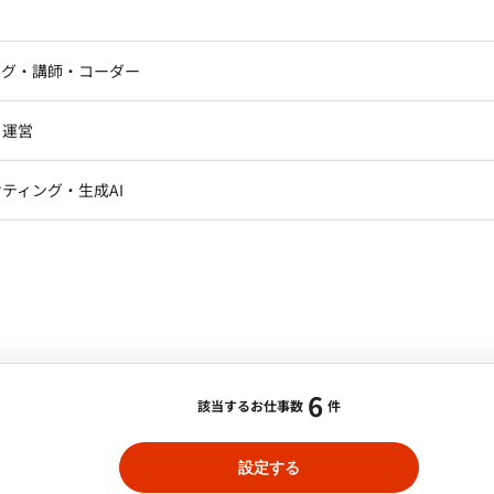
ジし、獲得に向けたクライアントをピックアップ・アプ
自社サービスがある
メディア掲載実績あり
ニア・Androidエンジニア
ゲームプログラマ・エンジニ
長期案件
アートディレクター・クリエイ
ション提案 ・クライアントニーズを収集し、PdMやエ
ナー・UI/UXデザイナー
ンジニア
セキュリティエンジニア
ング・講師・コーダー
ター
ームメンバーに共有、解決のための施策や機能の開発に
ジニア・テクニカルサポート
AIエンジニア・機械学習エン
ー
Webライター
クデザイナー・CGデザイナー・イ
・運営
～/フルリモート】アプリディレクションおよび
ター
訳・その他ライター
化と継続的なサポートのためのフォローアップ活動 ◎
レクター・プロデューサー・プロジェ
務 ・広告代理店等のパートナー企業との折衝業務（新規
データアナリスト・データサ
ティング・生成AI
ジャー
レクションなど） ・パートナー企業との定期的な会議や
・メディア運用
DX推進
合・税別）
ンサルタント・ITコンサルタント
て協議 ・問題や課題が発生した場合には、迅速に対処し
ント・企画・セールス
採用・組織開発・制度設計
ィレクション, イラスト制作
エリア：
秋田駅
最低稼働日数：
週1日
世界観と調和しつつ、広告主にとっても価値のある広告商
エンジニアリング
、タイトな納期の中でも円滑にDTP制作等を進めるこ
レクションを担い、新しい企画を形にしていくこと。
理：Jira その他：HubSpot、Google Ad Manager ■
6
該当するお仕事数
件
日8時間 ・一部リモート(週2日渋谷オフィス出社)
業 ・社内制作部との連携、進行管理 ※アプリディレク
ト
BtoCサービス
面談1回
長期案件
ける方がベストですが、どちらか一方のみの得意領域での
設定する