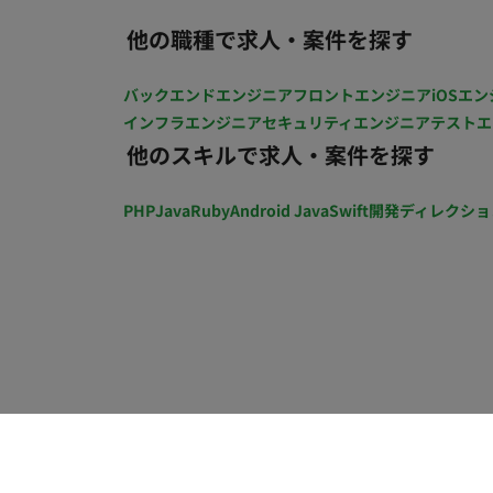
CIPPO（シッポ）／地域ポータルアプリ 
他の職種で求人・案件を探す
おり、これから自社の地域で運用・活用を立
いて・サービスについて） 正社員ほどの
バックエンドエンジニア
フロントエンジニア
iOSエン
を土台に、「地域でどう広げるか」を裁量
インフラエンジニア
セキュリティエンジニア
テストエ
17年培った地域基盤があるため、施策の手
他のスキルで求人・案件を探す
て ・フルリモート可能 ■働き方 ・月10
想定） ・定期的な相談・壁打ちベースで
PHP
Java
Ruby
Android Java
Swift
開発ディレクショ