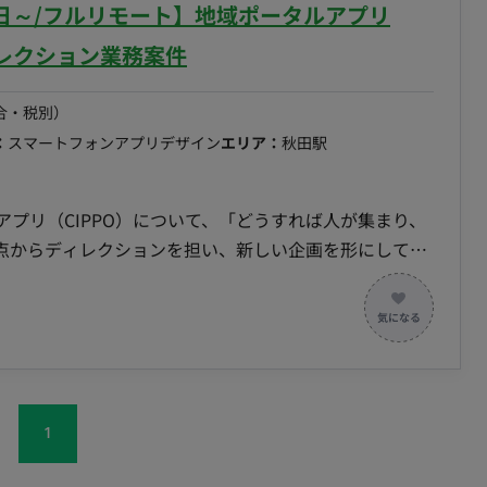
務 担当工程：要件定義・保守運用 ■チーム体制 ・アー
日～/フルリモート】地域ポータルアプリ
 ・エンジニア ■開発環境 プログラミング言語 ・該当な
ィレクション業務案件
量：週5日 ・リモート稼働：一部リモート（週3日出社／週
9:00想定
合・税別）
：
スマートフォンアプリデザイン
エリア：
秋田駅
アプリ（CIPPO）について、「どうすれば人が集まり、
点からディレクションを担い、新しい企画を形にしてい
運用・活用に関するディレクション、新規企画の立案・推
の増加、掲載店舗の獲得など）に向けた施策の企画・提
内メンバーとの連携、進行管理 ■担当工程（業務範囲） 企
で（※スキルやご希望に応じて調整可） ※アプリの開
囲に含みません。あくまで運用・活用の設計とディレク
社内のメンバーと一緒に進めていただきます。専門用語に
1
分かりやすくご提案いただけると助かります。 ■業務の
依頼フローになるか等） ■対象プロダクト アプリ：