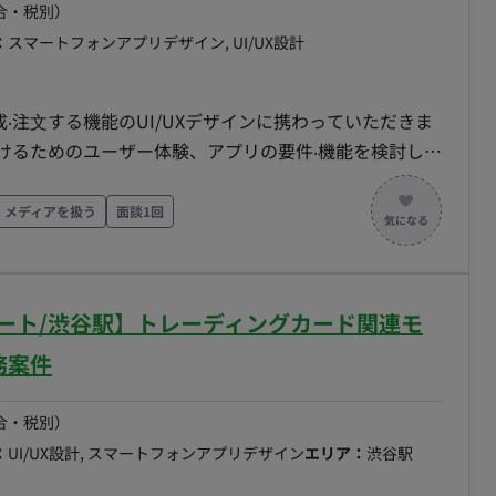
合・税別）
：
スマートフォンアプリデザイン, UI/UX設計
‧注⽂する機能のUI/UXデザインに携わっていただきま
リ仕様の作成 などから、ご経験‧スキルとマッチする内容
‧商品開発などのチームメンバーと連携して、アプリを通じ
・メディアを扱う
面談1回
わっていただきたいと考えています。 ■具体的な
キルとマッチした内容をご担当いただきます。 ・スマー
X設計‧デザイン プリント商材（ポストカード、カレンダ
リモート/渋谷駅】トレーディングカード関連モ
⽂に関する体験‧機能 商品の購⼊をサポートするための体
ただくためのコンテンツ制作 アプリ内LP、バナー、商
務案件
ジニアが実装時に参照する仕様ドキュメントの作成 ア
どを記載した仕様ドキュメン トの作成 UI/UXデザイ
合・税別）
エンジニアとコミュ ニケーションを取りながら作成して
：
UI/UX設計, スマートフォンアプリデザイン
エリア：
渋谷駅