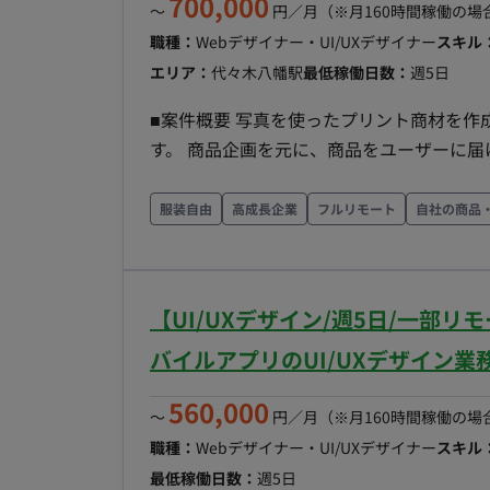
700,000
〜
円／月
（※月160時間稼働の場
職種：
Webデザイナー・UI/UXデザイナー
スキル
エリア：
代々木八幡駅
最低稼働日数：
週5日
■案件概要 写真を使ったプリント商材を作成
す。 商品企画を元に、商品をユーザーに届けるためのユーザー体験、アプリの要件‧機能を検討し、
UI/UXデザイン‧コンテンツの制作、アプ
をご担当いただきます。 PM‧エンジニア
服装自由
高成長企業
フルリモート
自社の商品
てユーザーに価値を届けるまでの⼀連の体験に関
業務内容 以下の業務内容から、ご経験‧ス
トフォンアプリの企画、要件定義、UI/U
【UI/UXデザイン/週5日/一部
ー、フォトブックなど）の作成‧編 集‧注
験‧機能 ・商品の魅⼒を伝え、購⼊してい
バイルアプリのUI/UXデザイン業
品説明などのコンテンツデザイン ・エン
560,000
プリの仕様、機能要件、制約、エラー処理な
〜
円／月
（※月160時間稼働の場
ナーだけで完成させることは難しいため、
職種：
Webデザイナー・UI/UXデザイナー
スキル
いきます ■利用ツール デザイン：Figma ドキュメント‧タスク管理：Notion、Google Drive コミュ
最低稼働日数：
週5日