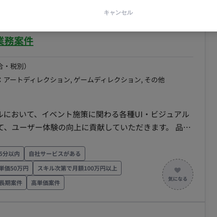
に進めて
キャンセル
ート/東京テレポート駅】運営型ゲームタイトル
toshop, inDesign ■開発フェーズと予定 既
業務案件
の立ち上げフェーズ（アプリのデザインは完成してい
合・税別）
て働きたい方にマッチする環境です。 ■リモート
：
アートディレクション, ゲームディレクション, その他
ルにおいて、イベント施策に関わる各種UI・ビジュアル
て、ユーザー体験の向上に貢献していただきます。 品質
ンバーと連携し、安定した運営体制の構築を推進してい
工程 【イベント施策に関わるデザイン制作】 ・ロゴデ
5分以内
自社サービスがある
ブ制作 ・UIパーツやビジュアル素材の作成 担当工
単価50万円
スキル次第で月額100万円以上
ル（アートディレクション業務）】 ・各種クリエイテ
長期案件
高単価案件
の最終チェックおよび改善提案 担当工程：設計・実装・
ョンメンバーのスケジュール管理 ・外部協力会社との折