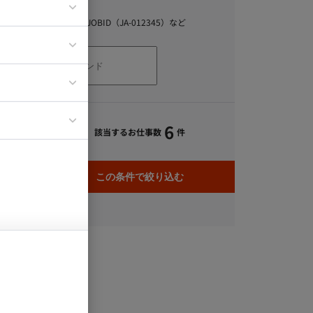
キーワード
ア
スキル、職種、JOBID（JA-012345）など
ティブディレク
ジニア
イエンティスト
6
該当するお仕事数
件
この条件で絞り込む