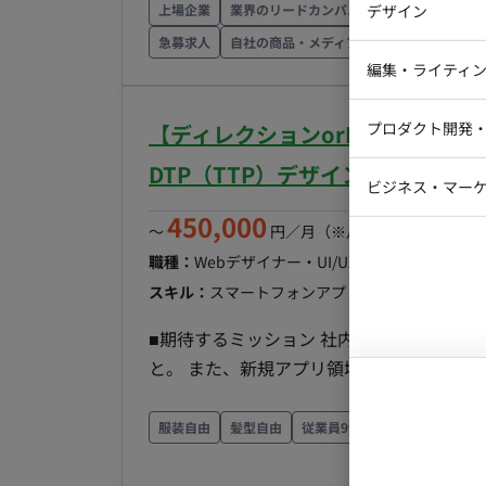
像、家族像から告知に適した業界をイメー
上場企業
業界のリードカンパニー
デザイン
高成長企業
iOSエンジ
ローチ ◎クライアント候補へのアプローチと提案 ・クライアントの事業形態に合わせた企画と提
急募求人
自社の商品・メディアを扱う
面談1回
案 ・クライアントの課題に対するソリュー
Webデザイ
インフラエ
編集・ライティ
ンジニアなどで構成されるプロジェクトチ
テストエン
Webコーダ
グラフィッ
ついて議論 ◎効果分析とフォローアップ ・カスタマーサクセスチームと協力し、クライアントへ
プロダクト開発
【ディレクションorDTP/週1日
ラストレー
編集者・翻
のサービス導入後の効果分析 ・効果の最大
DTP（TTP）デザイン業務案件
Webディ
パートナー企業とのコミュニケーション業
ビジネス・マーケ
クトマネー
開拓・関係構築・案件創出・一部進行ディ
450,000
マーケター
〜
円／月
（※月160時間稼働の場
システムコ
連絡を行い、案件の進捗状況や課題につい
職種：
Webデザイナー・UI/UXデザイナー
コンサルタ
解決策を模索・提示 ■役割 ・法人営業および、広告事業を拡大するための販売チャネル強化・外部
スキル：
スマートフォンアプリデザイン, Webデ
パートナーとの提携・代理店網の構築 ・
プロンプト
材の企画・検討・実現 ■組織体制】※今後の想定される体制 営業担当：5-6名 営業アシスタント：
■期待するミッション 社内制作部と連携し
2～3名 カスタマーサクセス：1-2名 ■使用ツール コミュニケ―ション：Slack ドキュメント関連：
と。 また、新規アプリ領域におけるディ
Google Workspace、Notion プロジェクト管
（またはそのどちらか） ■具体的な業務内容 ・アプリのディレクション、新規企画の立案・推進 ・
働き方 ・開始日：最短8月1日 ・週5日×1
DTPデザイン業務、ホームページ関連の作
服装自由
髪型自由
従業員99名以下
フルリモー
ションとDTP作業の両方をご対応いただ
ご参画もご相談可能です。 ■担当工程（業務範囲） 企画立案からディレクション、DTP・デザイン