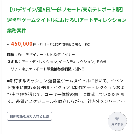
【UIデザイン/週5日/一部リモート/東京テレポート駅】
運営型ゲームタイトルにおけるUIアートディレクション
業務案件
450,000
〜
円／月
（※月160時間稼働の場合・税別）
職種：
Webデザイナー・UI/UXデザイナー
スキル：
アートディレクション, ゲームディレクション, その他
エリア：
東京テレポート駅
最低稼働日数：
週5日
■期待するミッション 運営型ゲームタイトルにおいて、イベン
ト施策に関わる各種UI・ビジュアル制作のディレクションおよ
び実制作を通じて、ユーザー体験の向上に貢献していただきま
す。 品質とスケジュールを両立しながら、社内外メンバーと連
携し、安定した運営体制の構築を推進していただくポジション
です。 ■業務内容・担当工程 【イベント施策に関わるデザイン
最新技術を取り入れる社風
制作】 ・ロゴデザイン、アイコン制作など各種クリエイティブ
制作 ・UIパーツやビジュアル素材の作成 担当工程：実装・テス