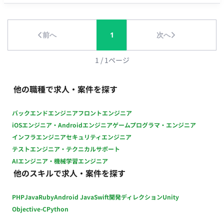
ト 【クオリティコントロール（アートディレクション業務）】
・各種クリエイティブの品質管理 ・アセット管理 ・制作物の最
終チェックおよび改善提案 担当工程：設計・実装・テスト
前へ
1
次へ
【進行管理・折衝業務】 ・セクションメンバーのスケジュール
管理 ・外部協力会社との折衝、スケジュール調整 ・社内外との
調整業務 担当工程：要件定義・保守運用 ■チーム体制 ・アート
1
/
1
ページ
ディレクター ・デザイナー ・プランナー ・エンジニア ■開発
環境 プログラミング言語 ・該当なし インフラ ・該当なし ■働
他の職種で求人・案件を探す
き方 ・稼働量：週5日 ・リモート稼働：一部リモート（週3日出
社／週2日リモート） ・フレックス稼働：10:00～19:00想定
バックエンドエンジニア
フロントエンジニア
iOSエンジニア・Androidエンジニア
ゲームプログラマ・エンジニア
インフラエンジニア
セキュリティエンジニア
テストエンジニア・テクニカルサポート
AIエンジニア・機械学習エンジニア
他のスキルで求人・案件を探す
PHP
Java
Ruby
Android Java
Swift
開発ディレクション
Unity
Objective-C
Python