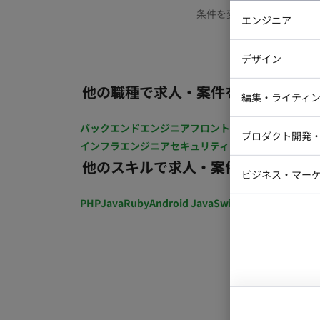
条件を変更するか、もう少
エンジニア
バックエン
デザイン
iOSエンジ
他の職種で求人・案件を探す
Webデザイ
インフラエ
編集・ライティ
テストエン
Webコーダ
グラフィッ
バックエンドエンジニア
フロントエンジニア
iOSエン
プロダクト開発
ラストレー
インフラエンジニア
セキュリティエンジニア
テストエ
編集者・翻
他のスキルで求人・案件を探す
Webディ
ビジネス・マーケ
クトマネー
マーケター
PHP
Java
Ruby
Android Java
Swift
開発ディレクショ
システムコ
コンサルタ
プロンプト