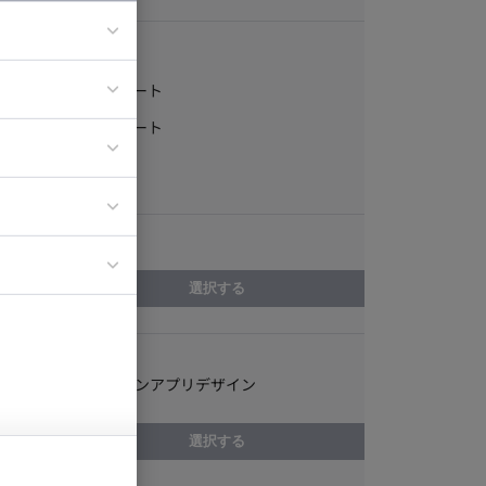
稼働形態
フルリモート
ア
一部リモート
ティブディレク
常駐
ジニア
エリア
イエンティスト
選択する
スキル
スマートフォンアプリデザイン
選択する