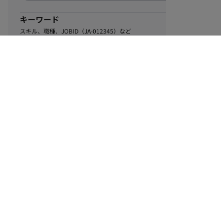
キーワード
スキル、職種、JOBID（JA-012345）など
0
該当するお仕事数
件
この条件で絞り込む
ル
利用規約
個人情報保護方針
サイトマップ