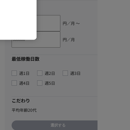
単価
円／月 〜
円／月
最低稼働日数
週1日
週2日
週3日
週4日
週5日
こだわり
平均年齢20代
選択する