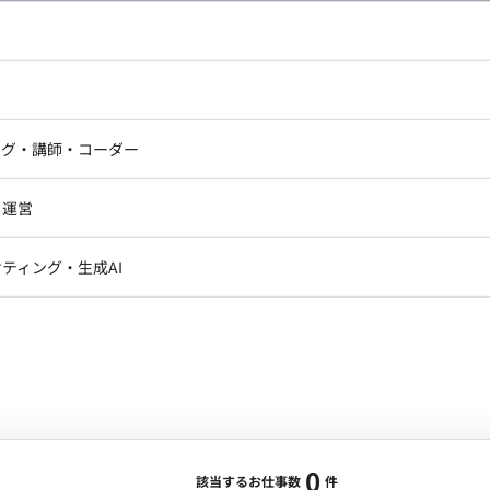
し広い条件設定で検索してみてください。
ドエンジニア
フロントエンジニア
ニア・Androidエンジニア
ゲームプログラマ・エンジニ
アートディレクター・クリエイ
ナー・UI/UXデザイナー
ンジニア
セキュリティエンジニア
ング・講師・コーダー
ター
ジニア・テクニカルサポート
AIエンジニア・機械学習エン
ー
Webライター
クデザイナー・CGデザイナー・イ
ジニア・Androidエンジニア
ゲームプログラマ・エンジニア
・運営
ター
ンジニア・テクニカルサポート
AIエンジニア・機械学習エンジニア
訳・その他ライター
レクター・プロデューサー・プロジェ
データアナリスト・データサ
ティング・生成AI
ジャー
・メディア運用
DX推進
ン
Unity
Objective-C
Python
ンサルタント・ITコンサルタント
ント・企画・セールス
採用・組織開発・制度設計
エンジニアリング
0
該当するお仕事数
件